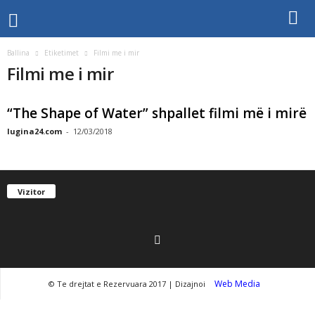
Ballina
Etiketimet
Filmi me i mir
Filmi me i mir
“The Shape of Water” shpallet filmi më i mirë
lugina24.com
-
12/03/2018
Vizitor
Web Media
© Te drejtat e Rezervuara 2017 | Dizajnoi