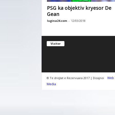
PSG ka objektiv kryesor De
Gean
lugina24.com
-
12/03/2018
Vizitor
Web
© Te drejtat e Rezervuara 2017 | Dizajnoi
Media