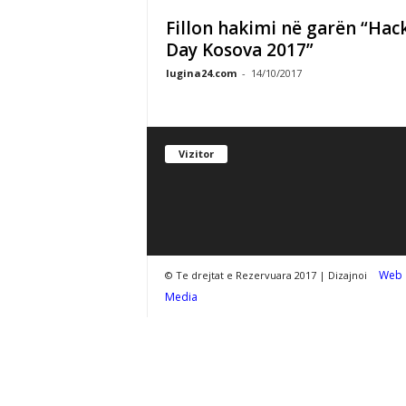
Fillon hakimi në garën “Hac
Day Kosova 2017”
lugina24.com
-
14/10/2017
Vizitor
Web
© Te drejtat e Rezervuara 2017 | Dizajnoi
Media