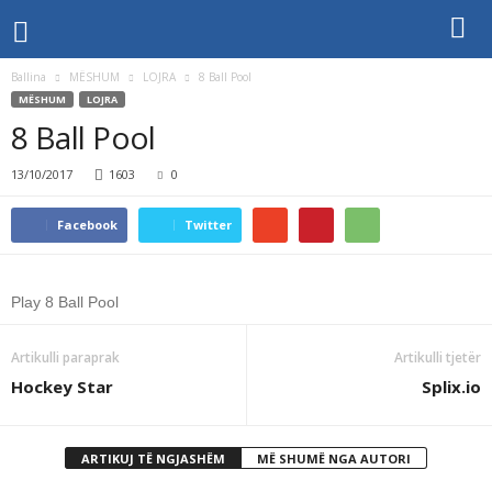
Ballina
MËSHUM
LOJRA
8 Ball Pool
MËSHUM
LOJRA
8 Ball Pool
13/10/2017
1603
0
Facebook
Twitter
Play 8 Ball Pool
Artikulli paraprak
Artikulli tjetër
Hockey Star
Splix.io
ARTIKUJ TË NGJASHËM
MË SHUMË NGA AUTORI