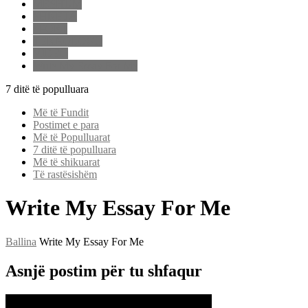
MËSHUM
SHNETA
SPORT
TEKNOLOGJI
VIDEO
Write My Essay For Me
7 ditë të populluara
Më të Fundit
Postimet e para
Më të Populluarat
7 ditë të populluara
Më të shikuarat
Të rastësishëm
Write My Essay For Me
Ballina
Write My Essay For Me
Asnjë postim për tu shfaqur