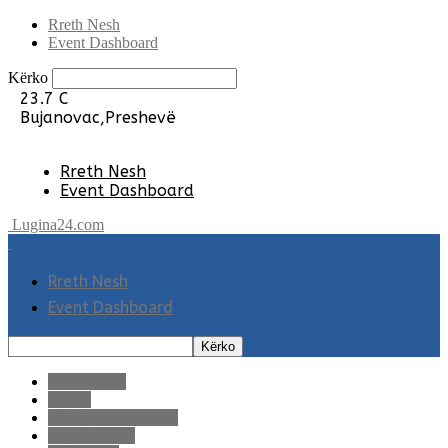
Rreth Nesh
Event Dashboard
Kërko
23.7
C
Bujanovac,Preshevë
Rreth Nesh
Event Dashboard
Lugina24.com
Rreth Nesh
Event Dashboard
AKTUALE
FOTO
LAJME E FUNDIT
MAGAZINË