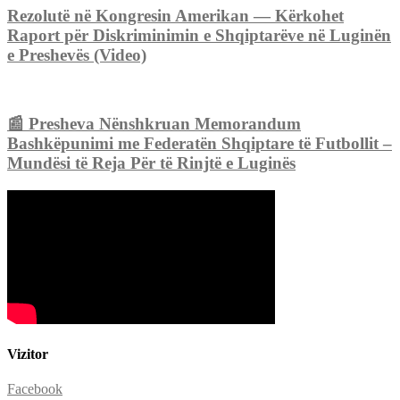
Rezolutë në Kongresin Amerikan — Kërkohet
Raport për Diskriminimin e Shqiptarëve në Luginën
e Preshevës (Video)
📰 Presheva Nënshkruan Memorandum
Bashkëpunimi me Federatën Shqiptare të Futbollit –
Mundësi të Reja Për të Rinjtë e Luginës
Vizitor
Facebook