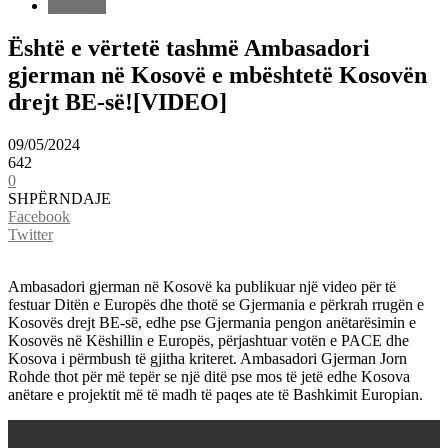
RAJONI
Është e vërtetë tashmë Ambasadori
gjerman në Kosovë e mbështetë Kosovën
drejt BE-së![VIDEO]
09/05/2024
642
0
SHPËRNDAJE
Facebook
Twitter
Ambasadori gjerman në Kosovë ka publikuar një video për të
festuar Ditën e Europës dhe thotë se Gjermania e përkrah rrugën e
Kosovës drejt BE-së, edhe pse Gjermania pengon anëtarësimin e
Kosovës në Këshillin e Europës, përjashtuar votën e PACE dhe
Kosova i përmbush të gjitha kriteret. Ambasadori Gjerman Jorn
Rohde thot për më tepër se një ditë pse mos të jetë edhe Kosova
anëtare e projektit më të madh të paqes ate të Bashkimit Europian.