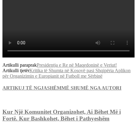
Artikulli paraprak
Presidentja e Re në Maqedoninë e Veriut!
Artikulli tjetër
Kritika të Shumta në Kosovë pasi Shqipëria Aplikon
për Organizimin e Europianit në Futboll me Sërbinë
ARTIKUJ TË NGJASHËM
MË SHUMË NGA AUTORI
Kur Një Komunitet Organizohet, Ai Bëhet Më i
Fortë. Kur Bashkohet, Bëhet i Pathyeshëm