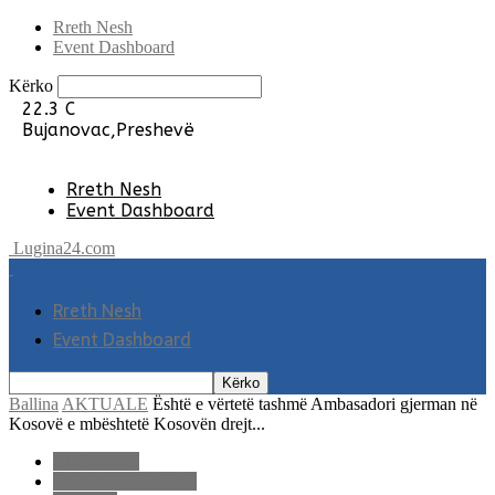
Rreth Nesh
Event Dashboard
Kërko
22.3
C
Bujanovac,Preshevë
Rreth Nesh
Event Dashboard
Lugina24.com
Rreth Nesh
Event Dashboard
Ballina
AKTUALE
Është e vërtetë tashmë Ambasadori gjerman në
Kosovë e mbështetë Kosovën drejt...
AKTUALE
LAJME E FUNDIT