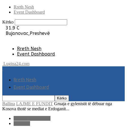
Rreth Nesh
Event Dashboard
Kërko
31.9
C
Bujanovac,Preshevë
Rreth Nesh
Event Dashboard
Lugina24.com
Rreth Nesh
Event Dashboard
Ballina
LAJME E FUNDIT
Gruaja e gylenistit të dëbuar nga
Kosova thotë se mediat e Erdoganit...
LAJME E FUNDIT
RAJONI