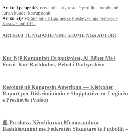
Artikulli paraprak
Kosova ndjek dy raste të profilit të mesëm në
luftën kundër korrupsionit
Artikulli tjetër
Shkëputja e Luginës së Preshevës nga përbërja e
Kosovës më 1912
ARTIKUJ TË NGJASHËM
MË SHUMË NGA AUTORI
Kur Një Komunitet Organizohet, Ai Bëhet Më i
Fortë. Kur Bashkohet, Bëhet i Pathyeshëm
Rezolutë në Kongresin Amerikan — Kërkohet
Raport për Diskriminimin e Shqiptarëve në Luginën
e Preshevës (Video)
📰 Presheva Nënshkruan Memorandum
Bashkëpunimi me Federatën Shqiptare të Futbollit –