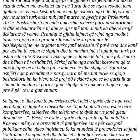
Fillimisht dëshirojë të sqarojë për të gjithë se ne jemi në kontakt të
vazhdueshëm me avokatët tanë në Turqi dhe se nga avokatet jemi
njoftuar se as bashkëshorti im e madje asnjëri nga 6 të deportuarit
për në shtetit turk ende nuk janë marrë në pyetje nga Prokuroria
Turke. Bashkëshorti im ende nuk është nxjerrë para prokurorit për
të dhënë deklaratën e tij dhe se gjer më tani ai nuk ka dhënë asnjë
deklaratë të vetme. Prandaj të gjitha lajmet që vijnë nga mediat
turke se gjoja ai ka pranuar fajsinë dhe ka pranuar të
bashkëpunojne me organet turke janë tërësisht të pavërteta dhe kanë
për qëllim të vetëm të shpifin dhe të mashtrojnë si opinionin turk po
ashtu edhe atë Kosovar. Duke qenë se lajme të tilla janë fabrikuara
dhe bëhen në vazhdimësi, kërkoj edhe nga mediat kosovare që të
mos lejojnë që të bëhen pre e lajmeve të tilla shpifëse. Sqaroj se
asnjëri nga pretendimet e pasqyruara në mediat turke se gjoja
bashëshorti im ka blere tokë prej 60 hektarë apo se ka qarkulluar
shuma të mëdha të parave janë shpifje dhe nuk përmbajnë asnjë
provë për të u argumentuar.
Se lajmet e tilla janë të pavërteta bëhet tejet e qartë edhe nga vetë
përmbajtja e lajmit ku theksohet se “nga kontrolli që u është bërë
kompjuterëve, tabletëve dhe telefonëve të dyshuarve janë gjetur
dëshmi se…”. Besoj se është e qartë edhe për të gjithë publikun
Kosovar mënyra e arrestimit të familjarëve tane për cka janë
publikuar edhe video inqizimet. Si ka mundësi të pretendohet se janë
kontrolluar kompjuterët dhe tabletët e familjarëve tane kur asnjë