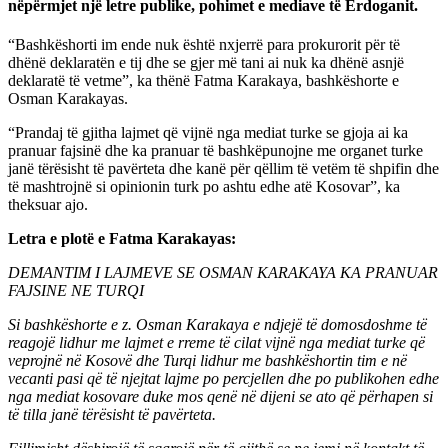
nëpërmjet një letre publike, pohimet e mediave të Erdoganit.
“Bashkëshorti im ende nuk është nxjerrë para prokurorit për të
dhënë deklaratën e tij dhe se gjer më tani ai nuk ka dhënë asnjë
deklaratë të vetme”, ka thënë Fatma Karakaya, bashkëshorte e
Osman Karakayas.
“Prandaj të gjitha lajmet që vijnë nga mediat turke se gjoja ai ka
pranuar fajsinë dhe ka pranuar të bashkëpunojne me organet turke
janë tërësisht të pavërteta dhe kanë për qëllim të vetëm të shpifin dhe
të mashtrojnë si opinionin turk po ashtu edhe atë Kosovar”, ka
theksuar ajo.
Letra e plotë e Fatma Karakayas:
DEMANTIM I LAJMEVE SE OSMAN KARAKAYA KA PRANUAR
FAJSINE NE TURQI
Si bashkëshorte e z. Osman Karakaya e ndjejë të domosdoshme të
reagojë lidhur me lajmet e rreme të cilat vijnë nga mediat turke që
veprojnë në Kosovë dhe Turqi lidhur me bashkëshortin tim e në
vecanti pasi që të njejtat lajme po percjellen dhe po publikohen edhe
nga mediat kosovare duke mos qenë në dijeni se ato që përhapen si
të tilla janë tërësisht të pavërteta.