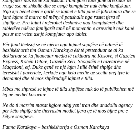
kompjuter nuk ështe konfiskuar. Familjarët tanë janë arrestuar në
rrugë ose në shkollë dhe se asnjë kompjuter nuk ështe konfiskuar.
Nga kjo bëhet tejet e qartë se lajmet e tilla janë të fabrikuara dhe se
janë lajme të marra në mënyrë paushalle nga rastet tjera të
shpifjeve. Pra lajmi i referohet dëshmive nga kompjuterët dhe
tabletëve ndërsa familjarët tanë në momentin e arrestimit nuk kanë
pasur me veten asnjë kompjuter apo tablet.
Për fund theksoj se në njërin nga lajmet shpifëse në adresë të
bashkëshortit tim Osman Karakaya është pretenduar se ai ka
deklaruar se ka financuar media të caktuara në Kosovë, si Gazeten
Express, Kohën Ditore, Gazetën Zëri, Shoqatën e Gazetarëve në
Maqedoni, etj. Duke qenë se një lajm I tillë është shpifje dhe
tërësisht I pavërtetë, kërkojë nga këto medie që secila prej tyre të
demantoj dhe të mos shpërndajë lajmet e tilla.
Mbes me shpresë se lajme të tilla shpifëse nuk do të publikohen më
tej në mediet kosovare
Ne do ti marrim masat ligjore ndaj yeni tran dhe anadollu agency
për këto shpifje dhe thërrasim mediet tjera që të mos bijnë pre e
këtyre shpifjeve.
Fatma Karakaya – bashkëshortja e Osman Karakaya