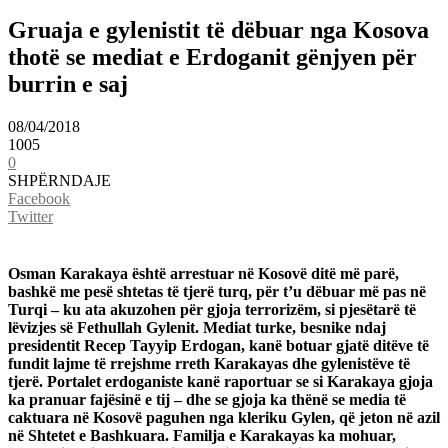
Gruaja e gylenistit të dëbuar nga Kosova
thotë se mediat e Erdoganit gënjyen për
burrin e saj
08/04/2018
1005
0
SHPËRNDAJE
Facebook
Twitter
Osman Karakaya është arrestuar në Kosovë ditë më parë,
bashkë me pesë shtetas të tjerë turq, për t’u dëbuar më pas në
Turqi – ku ata akuzohen për gjoja terrorizëm, si pjesëtarë të
lëvizjes së Fethullah Gylenit. Mediat turke, besnike ndaj
presidentit Recep Tayyip Erdogan, kanë botuar gjatë ditëve të
fundit lajme të rrejshme rreth Karakayas dhe gylenistëve të
tjerë. Portalet erdoganiste kanë raportuar se si Karakaya gjoja
ka pranuar fajësinë e tij – dhe se gjoja ka thënë se media të
caktuara në Kosovë paguhen nga kleriku Gylen, që jeton në azil
në Shtetet e Bashkuara. Familja e Karakayas ka mohuar,