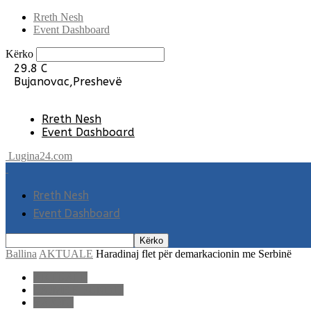
Rreth Nesh
Event Dashboard
Kërko
29.8
C
Bujanovac,Preshevë
Rreth Nesh
Event Dashboard
Lugina24.com
Rreth Nesh
Event Dashboard
Ballina
AKTUALE
Haradinaj flet për demarkacionin me Serbinë
AKTUALE
LAJME E FUNDIT
RAJONI