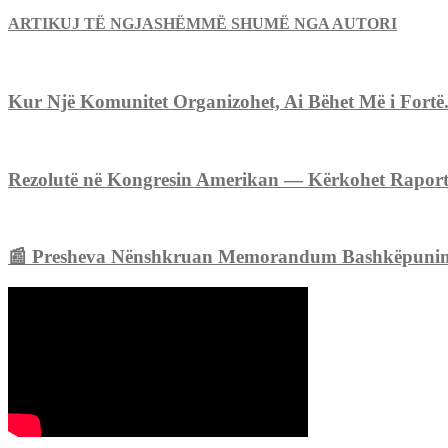
ARTIKUJ TË NGJASHËM
MË SHUMË NGA AUTORI
Kur Një Komunitet Organizohet, Ai Bëhet Më i Fortë
Rezolutë në Kongresin Amerikan — Kërkohet Raport p
📰 Presheva Nënshkruan Memorandum Bashkëpunimi me