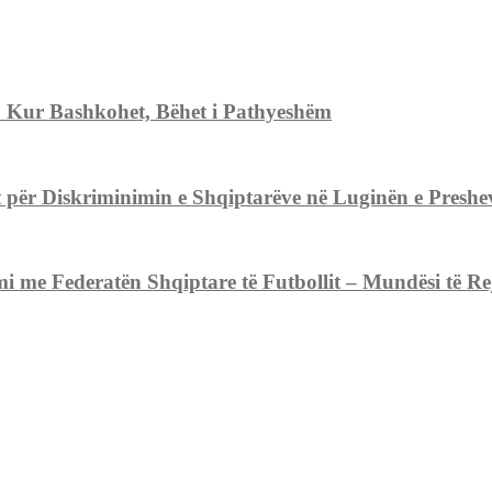
. Kur Bashkohet, Bëhet i Pathyeshëm
ër Diskriminimin e Shqiptarëve në Luginën e Preshev
 Federatën Shqiptare të Futbollit – Mundësi të Reja