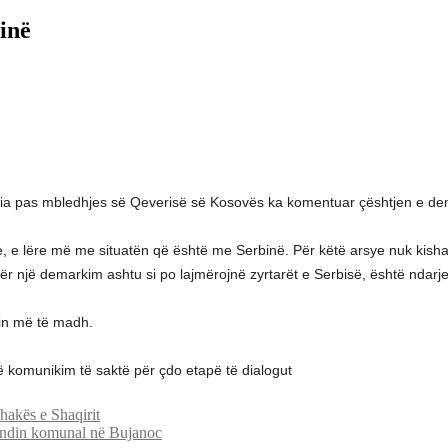
inë
dia pas mbledhjes së Qeverisë së Kosovës ka komentuar çështjen e de
, e lëre më me situatën që është me Serbinë. Për këtë arsye nuk ki
 një demarkim ashtu si po lajmërojnë zyrtarët e Serbisë, është ndarj
tin më të madh.
enë komunikim të saktë për çdo etapë të dialogut
akës e Shaqirit
endin komunal në Bujanoc