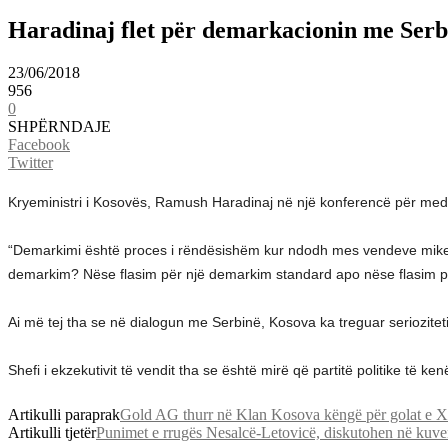
Haradinaj flet për demarkacionin me Serb
23/06/2018
956
0
SHPËRNDAJE
Facebook
Twitter
Kryeministri i Kosovës, Ramush Haradinaj në një konferencë për me
“Demarkimi është proces i rëndësishëm kur ndodh mes vendeve mike
demarkim? Nëse flasim për një demarkim standard apo nëse flasim për
Ai më tej tha se në dialogun me Serbinë, Kosova ka treguar seriozite
Shefi i ekzekutivit të vendit tha se është mirë që partitë politike të k
Artikulli paraprak
Gold AG thurr në Klan Kosova këngë për golat e Xh
Artikulli tjetër
Punimet e rrugës Nesalcë-Letovicë, diskutohen në kuv