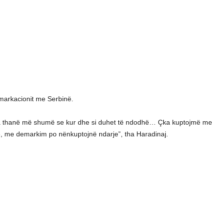
markacionit me Serbinë.
sha thanë më shumë se kur dhe si duhet të ndodhë… Çka kuptojmë me
e, me demarkim po nënkuptojnë ndarje”, tha Haradinaj.