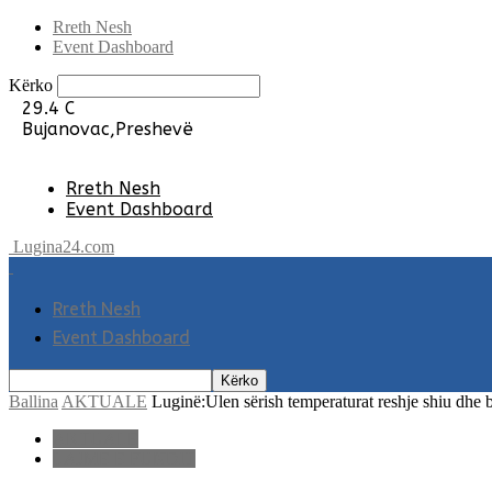
Rreth Nesh
Event Dashboard
Kërko
29.4
C
Bujanovac,Preshevë
Rreth Nesh
Event Dashboard
Lugina24.com
Rreth Nesh
Event Dashboard
Ballina
AKTUALE
Luginë:Ulen sërish temperaturat reshje shiu dhe 
AKTUALE
LAJME E FUNDIT