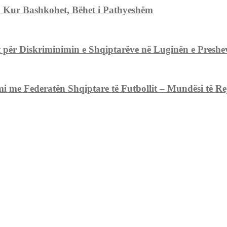
. Kur Bashkohet, Bëhet i Pathyeshëm
ër Diskriminimin e Shqiptarëve në Luginën e Preshev
 Federatën Shqiptare të Futbollit – Mundësi të Reja