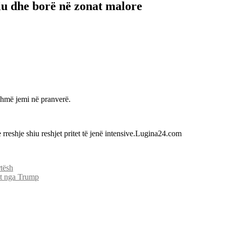
iu dhe borë në zonat malore
ashmë jemi në pranverë.
 rreshje shiu reshjet pritet të jenë intensive.Lugina24.com
tësh
et nga Trump