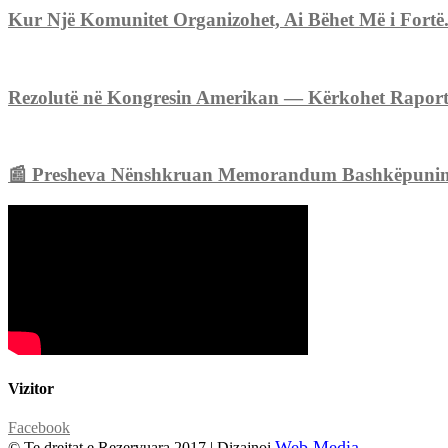
Kur Një Komunitet Organizohet, Ai Bëhet Më i Fortë
Rezolutë në Kongresin Amerikan — Kërkohet Raport p
📰 Presheva Nënshkruan Memorandum Bashkëpunimi me
Vizitor
Facebook
Web Media
© Te drejtat e Rezervuara 2017 | Dizajnoi