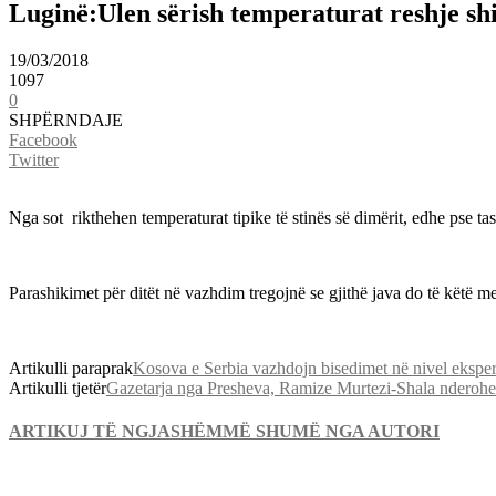
Luginë:Ulen sërish temperaturat reshje sh
19/03/2018
1097
0
SHPËRNDAJE
Facebook
Twitter
Nga sot rikthehen temperaturat tipike të stinës së dimërit, edhe pse t
Parashikimet për ditët në vazhdim tregojnë se gjithë java do të këtë me
Artikulli paraprak
Kosova e Serbia vazhdojn bisedimet në nivel eksper
Artikulli tjetër
Gazetarja nga Presheva, Ramize Murtezi-Shala nderoh
ARTIKUJ TË NGJASHËM
MË SHUMË NGA AUTORI