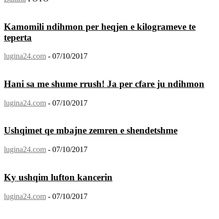
Kamomili ndihmon per heqjen e kilogrameve te
teperta
lugina24.com
-
07/10/2017
Hani sa me shume rrush! Ja per cfare ju ndihmon
lugina24.com
-
07/10/2017
Ushqimet qe mbajne zemren e shendetshme
lugina24.com
-
07/10/2017
Ky ushqim lufton kancerin
lugina24.com
-
07/10/2017