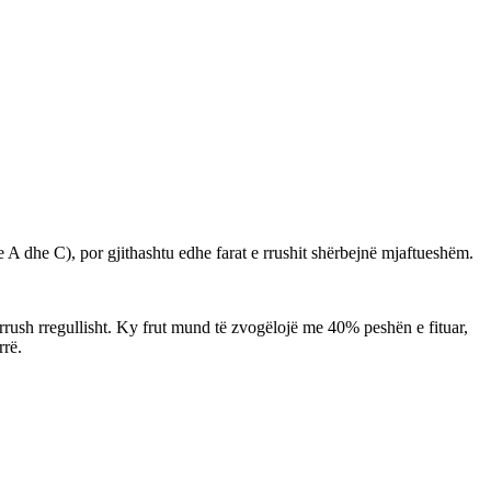
e A dhe C), por gjithashtu edhe farat e rrushit shërbejnë mjaftueshëm.
 rrush rregullisht. Ky frut mund të zvogëlojë me 40% peshën e fituar,
rrë.