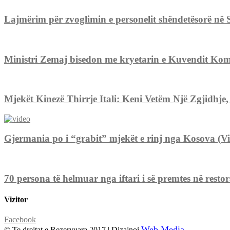
Lajmërim për zvoglimin e personelit shëndetësorë n
Ministri Zemaj bisedon me kryetarin e Kuvendit Kom
Mjekët Kinezë Thirrje Itali: Keni Vetëm Një Zgjidhje
Gjermania po i “grabit” mjekët e rinj nga Kosova (V
70 persona të helmuar nga iftari i së premtes në restora
Vizitor
Facebook
Web Media
© Te drejtat e Rezervuara 2017 | Dizajnoi