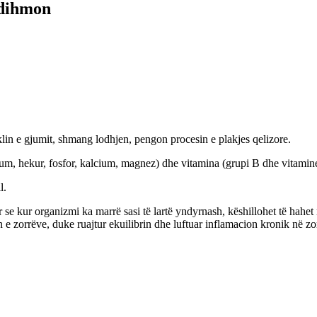
ndihmon
klin e gjumit, shmang lodhjen, pengon procesin e plakjes qelizore.
alium, hekur, fosfor, kalcium, magnez) dhe vitamina (grupi B dhe vitamin
l.
se kur organizmi ka marrë sasi të lartë yndyrnash, këshillohet të hahet
n e zorrëve, duke ruajtur ekuilibrin dhe luftuar inflamacion kronik në zo