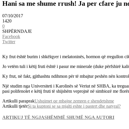
Hani sa me shume rrush! Ja per cfare ju 
07/10/2017
1420
0
SHPËRNDAJE
Facebook
Twitter
Ky frut është burim i shkëlqyer i melatoninës, hormon që rregullon ci
Jo vetëm tuli i këtij fruti është i pasur me minerale (duke përfshirë k
Ky frut, në fakt, gjithashtu ndihmon për të mbajtur peshën nën kontrol
Një studim nga Universiteti i Karolinës së Veriut në SHBA, ka treguar 
pasi polifenolet e këtij fruti të shijshëm veprojnë në simbiozë me florë
Artikulli paraprak
Ushqimet qe mbajne zemren e shendetshme
Artikulli tjetër
Si ta kuptoni se sa mjalti eshte i pastert dhe natyral?
ARTIKUJ TË NGJASHËM
MË SHUMË NGA AUTORI