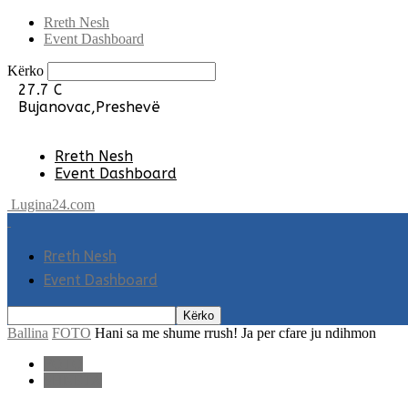
Rreth Nesh
Event Dashboard
Kërko
27.7
C
Bujanovac,Preshevë
Rreth Nesh
Event Dashboard
Lugina24.com
Rreth Nesh
Event Dashboard
Ballina
FOTO
Hani sa me shume rrush! Ja per cfare ju ndihmon
FOTO
SHNETA