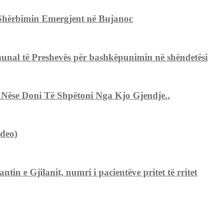
ë Shërbimin Emergjent në Bujanoc
unal të Preshevës për bashkëpunimin në shëndetësi
, Nëse Doni Të Shpëtoni Nga Kjo Gjendje..
ideo)
ntin e Gjilanit, numri i pacientëve pritet të rritet