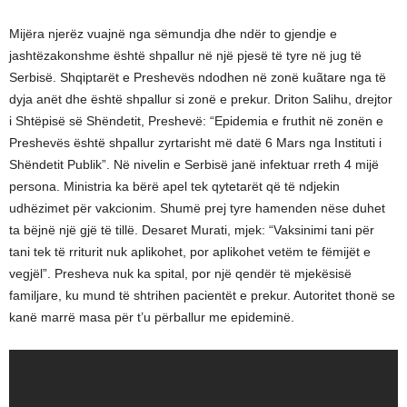
Mijëra njerëz vuajnë nga sëmundja dhe ndër to gjendje e
jashtëzakonshme është shpallur në një pjesë të tyre në jug të
Serbisë. Shqiptarët e Preshevës ndodhen në zonë kuãtare nga të
dyja anët dhe është shpallur si zonë e prekur. Driton Salihu, drejtor
i Shtëpisë së Shëndetit, Preshevë: “Epidemia e fruthit në zonën e
Preshevës është shpallur zyrtarisht më datë 6 Mars nga Instituti i
Shëndetit Publik”. Në nivelin e Serbisë janë infektuar rreth 4 mijë
persona. Ministria ka bërë apel tek qytetarët që të ndjekin
udhëzimet për vakcionim. Shumë prej tyre hamenden nëse duhet
ta bëjnë një gjë të tillë. Desaret Murati, mjek: “Vaksinimi tani për
tani tek të rriturit nuk aplikohet, por aplikohet vetëm te fëmijët e
vegjël”. Presheva nuk ka spital, por një qendër të mjekësisë
familjare, ku mund të shtrihen pacientët e prekur. Autoritet thonë se
kanë marrë masa për t’u përballur me epideminë.