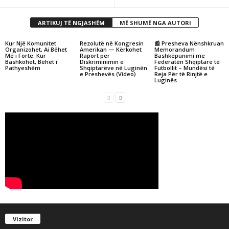
ARTIKUJ TË NGJASHËM
MË SHUMË NGA AUTORI
Kur Një Komunitet
Rezolutë në Kongresin
📰 Presheva Nënshkruan
Organizohet, Ai Bëhet
Amerikan — Kërkohet
Memorandum
Më i Fortë. Kur
Raport për
Bashkëpunimi me
Bashkohet, Bëhet i
Diskriminimin e
Federatën Shqiptare të
Pathyeshëm
Shqiptarëve në Luginën
Futbollit – Mundësi të
e Preshevës (Video)
Reja Për të Rinjtë e
Luginës
Vizitor