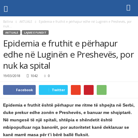
Ballina
AKTUALE
Epidemia e fruthit e përhapur edhe në Luginën e Preshevës, por
nuk...
AKTUALE
LAJME E FUNDIT
Epidemia e fruthit e përhapur
edhe në Luginën e Preshevës, por
nuk ka spital
19/03/2018
1042
0
Facebook
Twitter
Epidemia e fruthit është përhapur me ritme të shpejta në Serbi,
duke prekur edhe zonën e Preshevës, e banuar me shqiptarë.
Në mungesë të një spitali, shtëpia e shëndetit është
mbipopulluar nga banorët, por autoritetet kanë deklaruar se
kanë marrë masa për t’i bërë ballë fluksit.