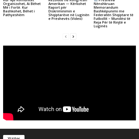
Organizohet, Ai Bëhet
Amerikan — Kërkohet
Nënshkruan
Më i Fortë. Kur
Raport për
Memorandum
Bashkohet, Bëhet i
Diskriminimin e
Bashkëpunimi me
Pathyeshëm
Shqiptarëve në Luginën
Federatën Shqiptare të
e Preshevës (Video)
Futbollit – Mundësi të
Reja Për të Rinjtë e
Luginës
Vizitor