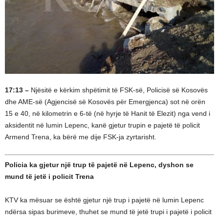
17:13 –
Njësitë e kërkim shpëtimit të FSK-së, Policisë së Kosovës
dhe AME-së (Agjencisë së Kosovës për Emergjenca) sot në orën
15 e 40, në kilometrin e 6-të (në hyrje të Hanit të Elezit) nga vend i
aksidentit në lumin Lepenc, kanë gjetur trupin e pajetë të policit
Armend Trena, ka bërë me dije FSK-ja zyrtarisht.
Policia ka gjetur një trup të pajetë në Lepenc, dyshon se
mund të jetë i policit Trena
KTV ka mësuar se është gjetur një trup i pajetë në lumin Lepenc
ndërsa sipas burimeve, thuhet se mund të jetë trupi i pajetë i policit