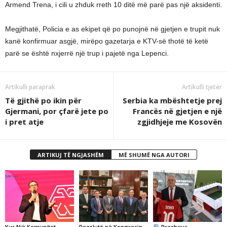
Armend Trena, i cili u zhduk rreth 10 ditë më parë pas një aksidenti.
Megjithatë, Policia e as ekipet që po punojnë në gjetjen e trupit nuk
kanë konfirmuar asgjë, mirëpo gazetarja e KTV-së thotë të ketë
parë se është nxjerrë një trup i pajetë nga Lepenci.
Artikulli paraprak
Artikulli tjetër
Të gjithë po ikin për
Serbia ka mbështetje prej
Gjermani, por çfarë jete po
Francës në gjetjen e një
i pret atje
zgjidhjeje me Kosovën
ARTIKUJ TË NGJASHËM
MË SHUMË NGA AUTORI
Kur Një Komunitet
Rezolutë në Kongresin
Presheva