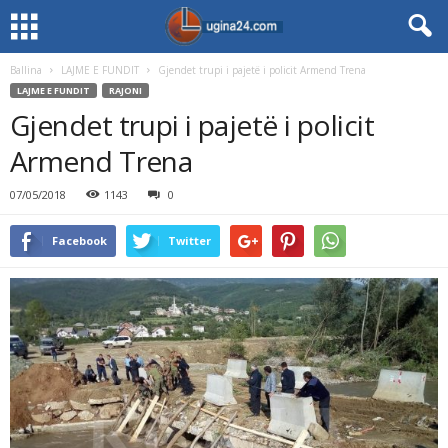
Ballina
LAJME E FUNDIT
Gjendet trupi i pajetë i policit Armend Trena
LAJME E FUNDIT
RAJONI
Gjendet trupi i pajetë i policit
Armend Trena
07/05/2018
1143
0
Facebook
Twitter