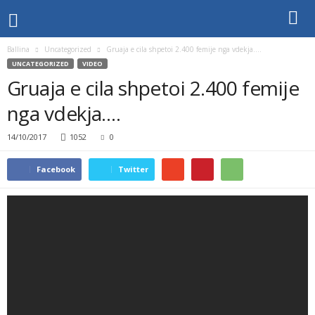
Ballina
Uncategorized
Gruaja e cila shpetoi 2.400 femije nga vdekja….
UNCATEGORIZED
VIDEO
Gruaja e cila shpetoi 2.400 femije
nga vdekja….
14/10/2017
1052
0
Facebook
Twitter