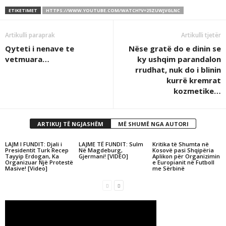
ETIKETIMET
HTTPS://WWW.YOUTUBE.COM/WATCH?V=25ZUWJVGLNC
Artikulli paraprak
Artikulli tjetër
Qyteti i nenave te
Nëse gratë do e dinin se
vetmuara…
ky ushqim parandalon
rrudhat, nuk do i blinin
kurrë kremrat
kozmetike…
ARTIKUJ TË NGJASHËM
MË SHUMË NGA AUTORI
LAJM I FUNDIT: Djali i
LAJME TË FUNDIT: Sulm
Kritika të Shumta në
Presidentit Turk Recep
Në Magdeburg,
Kosovë pasi Shqipëria
Tayyip Erdogan, Ka
Gjermani! [VIDEO]
Aplikon për Organizimin
Organizuar Një Protestë
e Europianit në Futboll
Masive! [Video]
me Sërbinë