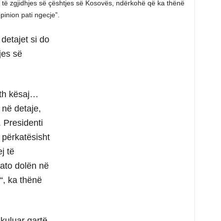
rb të zgjidhjes së çështjes së Kosovës, ndërkohë që ka thënë
pinion pati ngecje”.
detajet si do
jes së
eth kësaj…
në detaje,
 Presidenti
 përkatësisht
j të
 ato dolën në
g“, ka thënë
kuluar qartë,