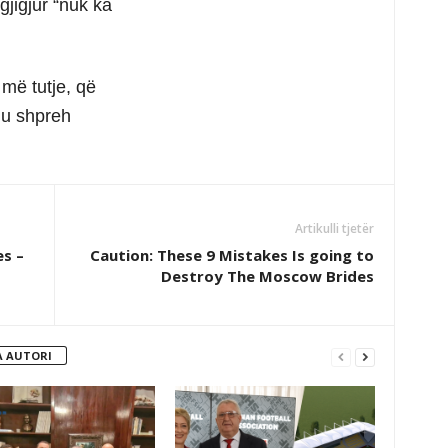
gjigjur “nuk ka
më tutje, që
 u shpreh
Artikulli tjetër
es –
Caution: These 9 Mistakes Is going to
Destroy The Moscow Brides
 AUTORI