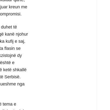
gjuar kreun me
 kompromisi.
 duhet të
 që kanë njohur
 kufij e saj,
a flasin se
zistojnë dy
 është e
ë ketë shkallë
të Serbisë.
anueshme nga
ë tema e