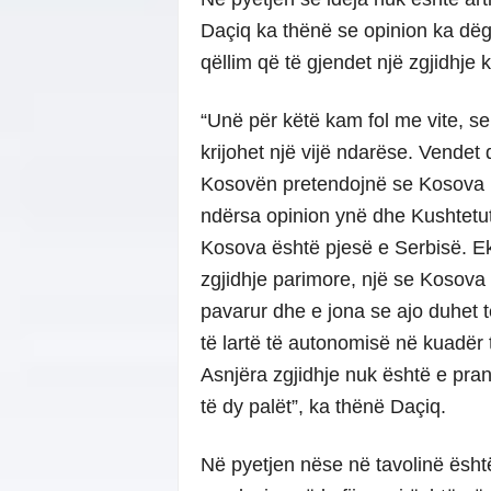
Daçiq ka thënë se opinion ka dë
qëllim që të gjendet një zgjidhje
“Unë për këtë kam fol me vite, se
krijohet një vijë ndarëse. Vendet
Kosovën pretendojnë se Kosova ka
ndërsa opinion ynë dhe Kushtetut
Kosova është pjesë e Serbisë. Ek
zgjidhje parimore, një se Kosova
pavarur dhe e jona se ajo duhet t
të lartë të autonomisë në kuadër 
Asnjëra zgjidhje nuk është e pr
të dy palët”, ka thënë Daçiq.
Në pyetjen nëse në tavolinë ësht