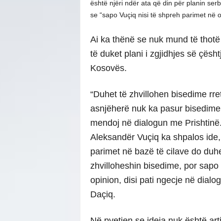
është njëri ndër ata që din për planin se
se “sapo Vuçiq nisi të shpreh parimet në o
Ai ka thënë se nuk mund të thotë 
të duket plani i zgjidhjes së çësht
Kosovës.
“Duhet të zhvillohen bisedime rr
asnjëherë nuk ka pasur bisedime 
mendoj në dialogun me Prishtinë.
Aleksandër Vuçiq ka shpalos ide,
parimet në bazë të cilave do duhe
zhvilloheshin bisedime, por sapo
opinion, disi pati ngecje në dialo
Daçiq.
Në pyetjen se ideja nuk është arti