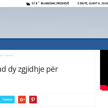
C
33.8
BUJANOVAC,PRESHEVË
E ENJTE, GUSHT 6, 2026
për Kosovën!
d dy zgjidhje për
Twitter