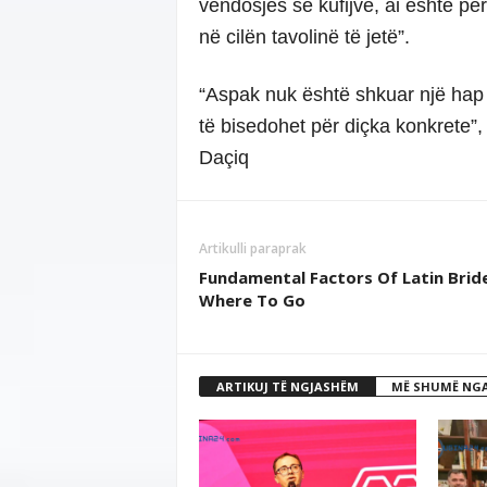
vendosjes së kufijve, ai është për
në cilën tavolinë të jetë”.
“Aspak nuk është shkuar një hap 
të bisedohet për diçka konkrete”,
Daçiq
Artikulli paraprak
Fundamental Factors Of Latin Brid
Where To Go
ARTIKUJ TË NGJASHËM
MË SHUMË NGA