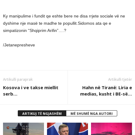
Ky manipulime i fundit qe eshte bere ne disa rrjete sociale vë ne
dyshime nje masë te madhe te popullit.Sidomos ata qe e
simpatizonin “Shqiprim Arifin”….?
/Jetanepresheve
Artikulli paraprak
Artikulli tjetër
Kosova i ve takse miellit
Hahn në Tiranë: Liria e
serb…
medias, kusht i BE-së…
ARTIKUJ TË NGJASHËM
MË SHUMË NGA AUTORI