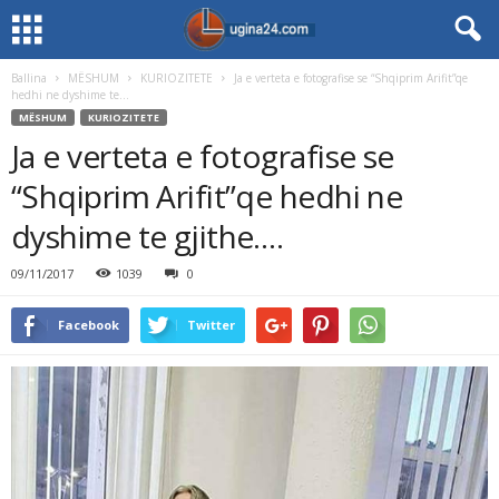
Ballina
MËSHUM
KURIOZITETE
Ja e verteta e fotografise se “Shqiprim Arifit”qe
hedhi ne dyshime te...
MËSHUM
KURIOZITETE
Ja e verteta e fotografise se
“Shqiprim Arifit”qe hedhi ne
dyshime te gjithe….
09/11/2017
1039
0
Facebook
Twitter