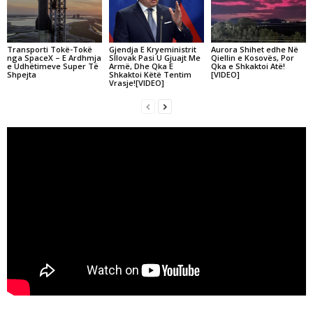
Transporti Tokë-Tokë
Gjendja E Kryeministrit
Aurora Shihet edhe Në
nga SpaceX – E Ardhmja
Sllovak Pasi U Gjuajt Me
Qiellin e Kosovës, Por
e Udhëtimeve Super Të
Armë, Dhe Qka E
Qka e Shkaktoi Atë!
Shpejta
Shkaktoi Këtë Tentim
[VIDEO]
Vrasje![VIDEO]