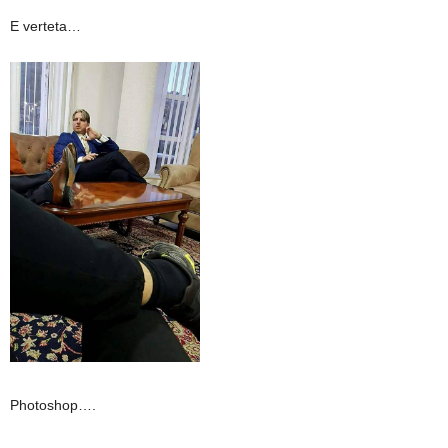
E verteta…
Photoshop….