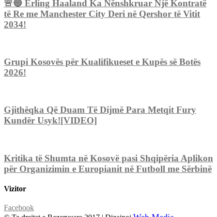
🚨🔵 Erling Haaland Ka Nënshkruar Një Kontratë
të Re me Manchester City Deri në Qershor të Vitit
2034!
Grupi Kosovës për Kualifikueset e Kupës së Botës
2026!
Gjithëqka Që Duam Të Dijmë Para Metqit Fury
Kundër Usyk![VIDEO]
Kritika të Shumta në Kosovë pasi Shqipëria Aplikon
për Organizimin e Europianit në Futboll me Sërbinë
Vizitor
Facebook