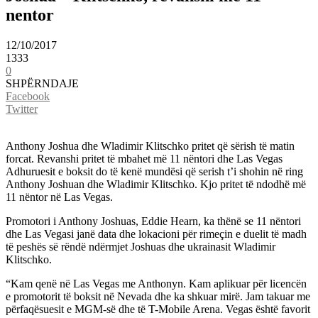
nentor
12/10/2017
1333
0
SHPËRNDAJE
Facebook
Twitter
Anthony Joshua dhe Wladimir Klitschko pritet që sërish të matin
forcat. Revanshi pritet të mbahet më 11 nëntori dhe Las Vegas
Adhuruesit e boksit do të kenë mundësi që serish t’i shohin në ring
Anthony Joshuan dhe Wladimir Klitschko. Kjo pritet të ndodhë më
11 nëntor në Las Vegas.
Promotori i Anthony Joshuas, Eddie Hearn, ka thënë se 11 nëntori
dhe Las Vegasi janë data dhe lokacioni për rimeçin e duelit të madh
të peshës së rëndë ndërmjet Joshuas dhe ukrainasit Wladimir
Klitschko.
“Kam qenë në Las Vegas me Anthonyn. Kam aplikuar për licencën
e promotorit të boksit në Nevada dhe ka shkuar mirë. Jam takuar me
përfaqësuesit e MGM-së dhe të T-Mobile Arena. Vegas është favorit