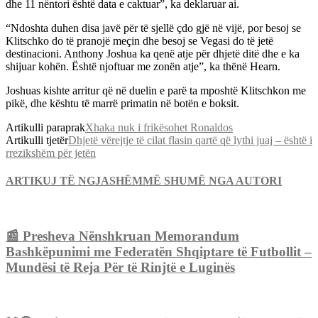
dhe 11 nëntori është data e caktuar”, ka deklaruar ai.
“Ndoshta duhen disa javë për të sjellë çdo gjë në vijë, por besoj se
Klitschko do të pranojë meçin dhe besoj se Vegasi do të jetë
destinacioni. Anthony Joshua ka qenë atje për dhjetë ditë dhe e ka
shijuar kohën. Është njoftuar me zonën atje”, ka thënë Hearn.
Joshuas kishte arritur që në duelin e parë ta mposhtë Klitschkon me
pikë, dhe kështu të marrë primatin në botën e boksit.
Artikulli paraprak
Xhaka nuk i frikësohet Ronaldos
Artikulli tjetër
Dhjetë vërejtje të cilat flasin qartë që lythi juaj – është i
rrezikshëm për jetën
ARTIKUJ TË NGJASHËM
MË SHUMË NGA AUTORI
📰 Presheva Nënshkruan Memorandum
Bashkëpunimi me Federatën Shqiptare të Futbollit –
Mundësi të Reja Për të Rinjtë e Luginës