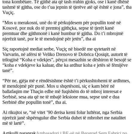
tona kombëtare. Të gjithë ata që tash rrahin gjoks, ose i kanë dhënë
tashmë të gjitha, ose do t’ua jepnin të tjerëve atë që është e jona”, tha
Vuçiç.
“Mos u merakosni, unë do të përkujdesem për popullin tonë në
Kosovë, por nuk do të premtoj gjithçka, sepse të tjerët kanë
premtuar dhe gjithmonë i kanë humbur të gjitha. Do t’i mbrojmë
njerëzit tanë, por le të mendojmë për jetën”, tha ai
Siç raportojnë mediat serbe, Vuçiç në bisedë me qytetarët në
Varvarin, në afërsi të Veliko Drenovo të Dobrica Qosiqit, autorit të
trilogjisë “Koha e vdekjes”, përçoi mesazhin se dëshiron të besojë se
“koha e vdekjeve ka kaluar, dhe ka ardhur koha e jetës së fëmijëve
tanë”.
“Për ne, gjëja më e rëndësishme është t’i përkushtohemi të ardhmes,
të mendojmë për punë. Mos u shqetësoni, siç e kam bërë në
ballafaqim me Thaçin edhe më fuqishëm do të mbroj interesat e
Serbisë, sesa ata që ne të mbajë leksione mua, sepse unë e dua
Serbinë dhe popullin tonë”, tha ai.
Ai rikujtoi se, “në vitet ’90 derisa kemi folur luftërat, nga Serbia
njerëzit janë shpërngulur dhe Serbia duhet të mbrohet me natalitet
më të lartë”.
Artikulli paraprak
Ambasadori i BE-së në Beograd Sem Fabrici po