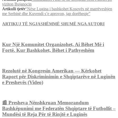
viziton Bujanocin
Artikulli tjetër
“Nëse Lugina i bashkohet Kosovës në marrëveshjen
me Serbinë dhe Kuvendi s’e aprovon, jap dorëheqje”
ARTIKUJ TË NGJASHËM
MË SHUMË NGA AUTORI
Kur Një Komunitet Organizohet, Ai Bëhet Më i
Fortë. Kur Bashkohet, Bëhet i Pathyeshëm
Rezolutë në Kongresin Amerikan — Kërkohet
Raport për Diskriminimin e Shqiptarëve në Luginën
e Preshevës (Video)
📰 Presheva Nënshkruan Memorandum
Bashkëpunimi me Federatën Shqiptare të Futbollit –
Mundësi të Reja Për të Rinjtë e Luginës