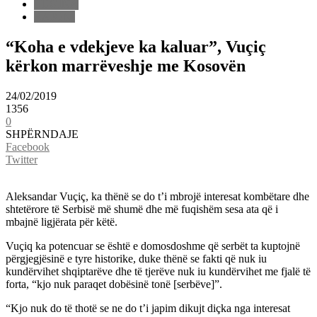
LUGINA
RAJONI
“Koha e vdekjeve ka kaluar”, Vuçiç
kërkon marrëveshje me Kosovën
24/02/2019
1356
0
SHPËRNDAJE
Facebook
Twitter
Aleksandar Vuçiç, ka thënë se do t’i mbrojë interesat kombëtare dhe
shtetërore të Serbisë më shumë dhe më fuqishëm sesa ata që i
mbajnë ligjërata për këtë.
Vuçiq ka potencuar se është e domosdoshme që serbët ta kuptojnë
përgjegjësinë e tyre historike, duke thënë se fakti që nuk iu
kundërvihet shqiptarëve dhe të tjerëve nuk iu kundërvihet me fjalë të
forta, “kjo nuk paraqet dobësinë tonë [serbëve]”.
“Kjo nuk do të thotë se ne do t’i japim dikujt diçka nga interesat