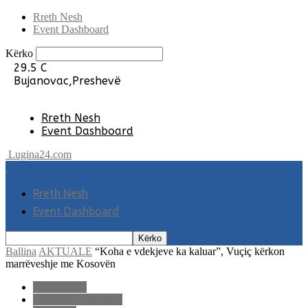
Rreth Nesh
Event Dashboard
Kërko
29.5
C
Bujanovac,Preshevë
Rreth Nesh
Event Dashboard
Lugina24.com
Rreth Nesh
Event Dashboard
Ballina
AKTUALE
“Koha e vdekjeve ka kaluar”, Vuçiç kërkon
marrëveshje me Kosovën
AKTUALE
LAJME E FUNDIT