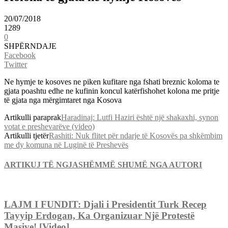
20/07/2018
1289
0
SHPËRNDAJE
Facebook
Twitter
Ne hymje te kosoves ne piken kufitare nga fshati breznic koloma te
gjata poashtu edhe ne kufinin koncul katërfishohet kolona me pritje
të gjata nga mërgimtaret nga Kosova
Artikulli paraprak
Haradinaj: Lutfi Haziri është një shakaxhi, synon
votat e preshevarëve (video)
Artikulli tjetër
Rashiti: Nuk flitet për ndarje të Kosovës pa shkëmbim
me dy komuna në Luginë të Preshevës
ARTIKUJ TË NGJASHËM
MË SHUMË NGA AUTORI
LAJM I FUNDIT: Djali i Presidentit Turk Recep
Tayyip Erdogan, Ka Organizuar Një Protestë
Masive! [Video]