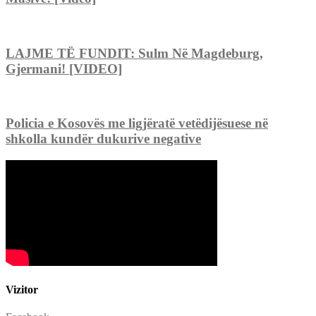
LAJME TË FUNDIT: Sulm Në Magdeburg,
Gjermani! [VIDEO]
Policia e Kosovës me ligjëratë vetëdijësuese në
shkolla kundër dukurive negative
Vizitor