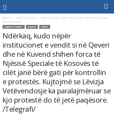
Ballina
LAJME E FUNDIT
Ndërkaq, kudo nëpër institucionet e vendit si në Qeveri
dhe në Kuvend...
LAJME E FUNDIT
RAJONI
VIDEO
Ndërkaq, kudo nëpër
institucionet e vendit si në Qeveri
dhe në Kuvend shihen forca të
Njësisë Speciale të Kosovës të
cilët janë bërë gati për kontrollin
e protestës. Kujtojmë se Lëvizja
Vetëvendosje ka paralajmëruar se
kjo protestë do të jetë paqësore.
/Telegrafi/