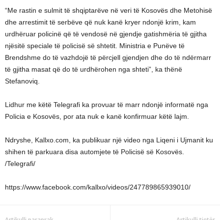
“Me rastin e sulmit të shqiptarëve në veri të Kosovës dhe Metohisë
dhe arrestimit të serbëve që nuk kanë kryer ndonjë krim, kam
urdhëruar policinë që të vendosë në gjendje gatishmëria të gjitha
njësitë speciale të policisë së shtetit. Ministria e Punëve të
Brendshme do të vazhdojë të përcjell gjendjen dhe do të ndërmarr
të gjitha masat që do të urdhërohen nga shteti”, ka thënë
Stefanoviq.
Lidhur me këtë Telegrafi ka provuar të marr ndonjë informatë nga
Policia e Kosovës, por ata nuk e kanë konfirmuar këtë lajm.
Ndryshe, Kallxo.com, ka publikuar një video nga Liqeni i Ujmanit ku
shihen të parkuara disa automjete të Policisë së Kosovës.
/Telegrafi/
https://www.facebook.com/kallxo/videos/247789865939010/
Artikulli paraprak
Artikulli tjetër