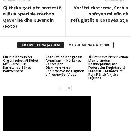
Gjithçka gati për protestë,
Varfëri ekstreme, Serbia
Njësia Speciale rrethon
shfryen mllefin në
Qeverinë dhe Kuvendin
refugjatët e Kosovës atje
(Foto)
ARTIKUJ TË NGJASHËM
MË SHUMË NGA AUTORI
Kur Një Komunitet
Rezolutë në Kongresin
📰 Presheva Nënshkruan
Organizohet, Ai Bëhet
Amerikan — Kërkohet
Memorandum
Më i Fortë. Kur
Raport për
Bashkëpunimi me
Bashkohet, Bëhet i
Diskriminimin e
Federatën Shqiptare të
Pathyeshëm
Shqiptarëve në Luginën
Futbollit – Mundësi të
e Preshevës (Video)
Reja Për të Rinjtë e
Luginës