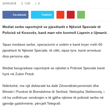
29/09/2018
1129
0
Facebook
Twitter
Mediat serbe raportojnë se pjesëtarët e Njësisë Speciale të
Policisë së Kosovës, kanë marr nën kontroll Liqenin e Ujmanit.
Sipas mediave serbe, operacionin e sotëm e kanë kryer rreth 60
pjesëtarë të Njësisë Speciale, të cilët, sipas tyre, kanë arrestuar
disa persona atje.
Mediat beogradase raportojnë se njësitet e Policisë Speciale kanë
hyrë në Zubin Potok.
Ndërkohë, me një deklaratë ka dalë Zëvendëskryeministri dhe
Ministri i Punëve të Brendshme të Serbisë, Nebojsha Stefanoviq, i
cili ka urdhëruar vendosjen e të gjitha njësive të policisë serbe në
gjendje gatishmërie, përcjell Telegrafi.