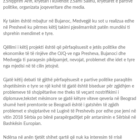
z.Shqiprim Arifi, kryetari i kuvendit z.Sami Salihu, kryetarët e partive
politike, organizata joqeveritare dhe media.
Ky takim është mbajtur në Bujanoc, Medvegjë ku sot u realizua edhe
në Preshevë ku përmes këtij takimi pjesëmarrësit patën mundësi ti
shprehin mendimet e tyre.
Qëllimi i këtij projekti është që përfaqësuesit e jetës politike dhe
ekonomike të të rinjëve dhe OJQ-ve nga Presheva, Bujanoci dhe
Medvegja ti paraqesin pikëpamjet, nevojat, problemet dhe idet e tyre
nga mjedisi në të cilin jetojnë.
Gjatë këtij debati të gjithë përfaqësuesit e partive politike paraqitën
shqetësimin e tyre se një kohë të gjatë është biseduar për zgjidhjen e
problemeve të shqipëtarëve me theks të veçant nostrifikimi i
diplomave,tekstet mësimore se gjatë këtyre viteve qeveria në Beograd
shumë herë premtonte se Beogradi është i gatshëm të zgjidh
problemet e shqiptarëve në Luginë të Preshevës por edhe pse jemi në
vitin 2018 Sërbia po bënë parapërgaditjet për antarsimin e Sërbisë në
Bashkësin Europian.
Ndërsa në anën tjetët shihet qartë që nuk ka interesim të rrisë