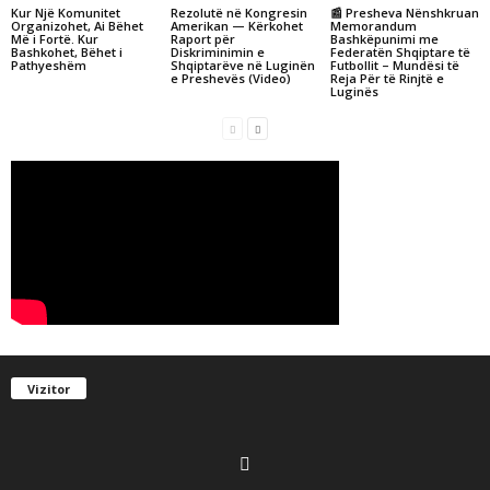
Kur Një Komunitet
Rezolutë në Kongresin
📰 Presheva Nënshkruan
Organizohet, Ai Bëhet
Amerikan — Kërkohet
Memorandum
Më i Fortë. Kur
Raport për
Bashkëpunimi me
Bashkohet, Bëhet i
Diskriminimin e
Federatën Shqiptare të
Pathyeshëm
Shqiptarëve në Luginën
Futbollit – Mundësi të
e Preshevës (Video)
Reja Për të Rinjtë e
Luginës
Vizitor