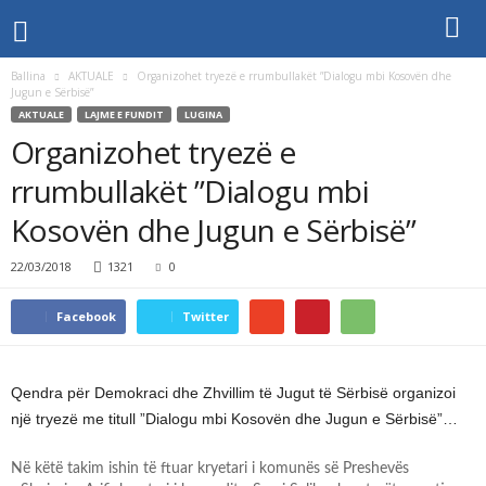
Ballina
AKTUALE
Organizohet tryezë e rrumbullakët ”Dialogu mbi Kosovën dhe
Jugun e Sërbisë”
AKTUALE
LAJME E FUNDIT
LUGINA
Organizohet tryezë e
rrumbullakët ”Dialogu mbi
Kosovën dhe Jugun e Sërbisë”
22/03/2018
1321
0
Facebook
Twitter
Qendra për Demokraci dhe Zhvillim të Jugut të Sërbisë organizoi
një tryezë me titull ”Dialogu mbi Kosovën dhe Jugun e Sërbisë”…
Në këtë takim ishin të ftuar kryetari i komunës së Preshevës