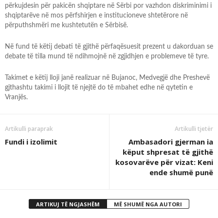
përkujdesin për pakicën shqiptare në Sërbi por vazhdon diskriminimi i
shqiptarëve në mos përfshirjen e institucioneve shtetërore në
përputhshmëri me kushtetutën e Sërbisë.
Në fund të këtij debati të gjithë përfaqësuesit prezent u dakorduan se
debate të tilla mund të ndihmojnë në zgjidhjen e problemeve të tyre.
Takimet e këtij lloji janë realizuar në Bujanoc, Medvegjë dhe Preshevë
gjthashtu takimi i llojit të njejtë do të mbahet edhe në qytetin e
Vranjës.
Artikulli paraprak
Artikulli tjetër
Fundi i izolimit
Ambasadori gjerman ia
këput shpresat të gjithë
kosovarëve për vizat: Keni
ende shumë punë
ARTIKUJ TË NGJASHËM
MË SHUMË NGA AUTORI