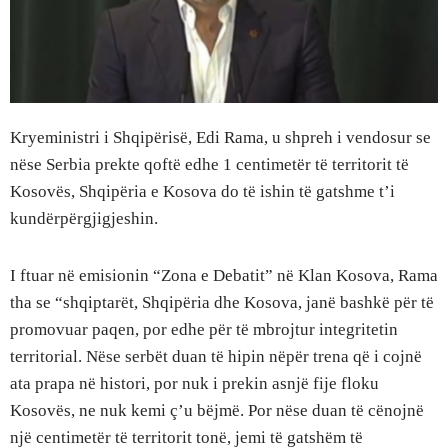
Kryeministri i Shqipërisë, Edi Rama, u shpreh i vendosur se
nëse Serbia prekte qoftë edhe 1 centimetër të territorit të
Kosovës, Shqipëria e Kosova do të ishin të gatshme t’i
kundërpërgjigjeshin.
I ftuar në emisionin “Zona e Debatit” në Klan Kosova, Rama
tha se “shqiptarët, Shqipëria dhe Kosova, janë bashkë për të
promovuar paqen, por edhe për të mbrojtur integritetin
territorial. Nëse serbët duan të hipin nëpër trena që i cojnë
ata prapa në histori, por nuk i prekin asnjë fije floku
Kosovës, ne nuk kemi ç’u bëjmë. Por nëse duan të cënojnë
një centimetër të territorit tonë, jemi të gatshëm të