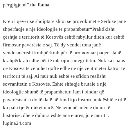
përgjigjemi” tha Rama.
Kreu i qeverisë shqiptare shtoi se provokimet e Serbisë janë
shpërfaqje e një ideologjie të prapambetur“Praktikisht
çështja e territorit të Kosovës është mbyllur ditën kur është
firmosur pavarësia e saj. Të dy vendet tona janë
vendosmërisht krahpërkrah për të promovuar paqen. Janë
krahpërkrah edhe për të mbrojtur integritetin. Nuk ka shans
që Kosova të cënohet qoftë edhe në një centimetër katror të
territorit të saj. Ai mur nuk është se sfidon realisht
sovranitetin e Kosovës. Është shfaqje brutale e një
ideologjie shumë të prapambetur. Jam i bindur që
pavarësisht si do të dalë në fund kjo histori, nuk është e tillë
ku pala tjetër duket mirë. Ne jemi në anën e duhur të
historisë, dhe e duhura është ana e urës, jo e murit”.
lugina24.com