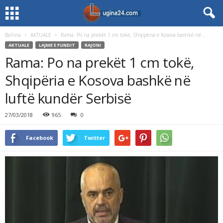
Ballina
AKTUALE
Rama: Po na prekët 1 cm tokë, Shqipëria e Kosova bashkë në...
AKTUALE
LAJME E FUNDIT
RAJONI
Rama: Po na prekët 1 cm tokë,
Shqipëria e Kosova bashkë në
luftë kundër Serbisë
27/03/2018
965
0
Facebook
Twitter