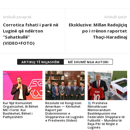
Artikulli paraprak
Artikulli tjetër
Corrotica fshati i parë në
Ekskluzive: Millan Radojiçiq
Luginë që ndërton
po i rrënon raportet
”Sahatkullë”
Thaçi-Haradinaj
(VIDEO+FOTO)
ARTIKUJ TË NGJASHËM
MË SHUMË NGA AUTORI
Kur Një Komunitet
Rezolutë në Kongresin
Presheva
Organizohet, Ai Bëhet
Amerikan — Kërkohet
Nënshkruan
Më i Fortë. Kur
Raport për
Memorandum
Bashkohet, Bëhet i
Diskriminimin e
Bashkëpunimi me
Pathyeshëm
Shqiptarëve në Luginën
Federatën Shqiptare të
e Preshevës (Video)
Futbollit – Mundësi të
Reja Për të Rinjtë e
Luginës