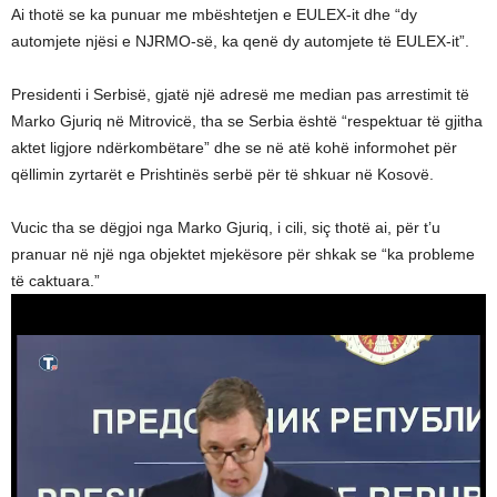
Ai thotë se ka punuar me mbështetjen e EULEX-it dhe “dy
automjete njësi e NJRMO-së, ka qenë dy automjete të EULEX-it”.
Presidenti i Serbisë, gjatë një adresë me median pas arrestimit të
Marko Gjuriq në Mitrovicë, tha se Serbia është “respektuar të gjitha
aktet ligjore ndërkombëtare” dhe se në atë kohë informohet për
qëllimin zyrtarët e Prishtinës serbë për të shkuar në Kosovë.
Vucic tha se dëgjoi nga Marko Gjuriq, i cili, siç thotë ai, për t’u
pranuar në një nga objektet mjekësore për shkak se “ka probleme
të caktuara.”​