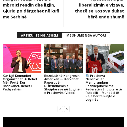
mbrojti rendin dhe ligjin,
liberalizimin e vizave,
Gjuriq po dërgohet në kufi
thotë se Kosova duhet
me Serbinë
bërë ende shumë
ARTIKUJ TË NGJASHËM
MË SHUMË NGA AUTORI
Kur Një Komunitet
Rezolutë në Kongresin
Presheva
Organizohet, Ai Bëhet
Amerikan — Kërkohet
Nënshkruan
Më i Fortë. Kur
Raport për
Memorandum
Bashkohet, Bëhet i
Diskriminimin e
Bashkëpunimi me
Pathyeshëm
Shqiptarëve në Luginën
Federatën Shqiptare të
e Preshevës (Video)
Futbollit – Mundësi të
Reja Për të Rinjtë e
Luginës