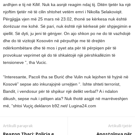
ardhjen e tij në KiM. Nuk ka asnjë reagim ndaj tij. Ditën tjetër ka një
njoftim tjetër në të cilin shtohet vetëm emri i Nikolla Selakoviqit.
Përgjigjja vjen më 25 mars në 23.02, thonë se kërkesa nuk është
dorëzuar me kohë. Së pari, nuk është një kërkesë për shpjegimin e
qiellit. Së dyti, ju jeni të gënjyer. On ajo shkon po ne do të vazhdojë
dhe do të vizitojë Kosovën në përputhje me të drejtën
ndërkombëtare dhe të mos i pyet ata për të përpiqen për të
provokuar veprimet që do të shkaktojë një përshkallëzim të
tensioneve “, tha Vucic.
“Interesante, Pacoli tha se Đurić dhe Vulin nuk lejohen të hyjnë në
Kosovë” sepse ato inkurajojnë urrejtjen “. Ishte shteti terrorist,
Bandit, i vendosur për të shpikur një delikt verbal? A i ndalon
dikush, sepse nuk i pëlqen ata? Nuk thotë asgjë në marrëveshjen
më, “shtoi Vuçiç.deklaron b92.net/ Lugina24.com
Artikulli paraprak
Artikulli tjetër
Reagon Thaçi: Policia e
Apostolova për