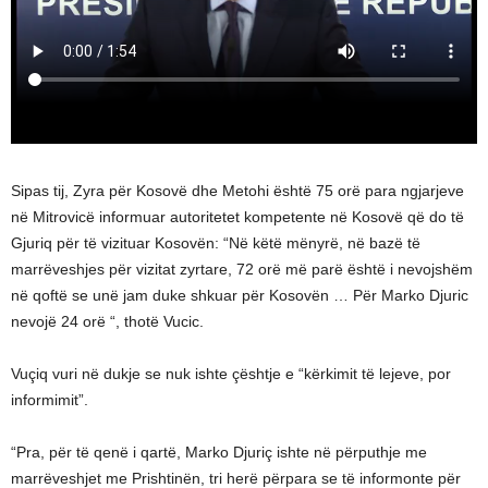
Sipas tij, Zyra për Kosovë dhe Metohi është 75 orë para ngjarjeve
në Mitrovicë informuar autoritetet kompetente në Kosovë që do të
Gjuriq për të vizituar Kosovën: “Në këtë mënyrë, në bazë të
marrëveshjes për vizitat zyrtare, 72 orë më parë është i nevojshëm
në qoftë se unë jam duke shkuar për Kosovën … Për Marko Djuric
nevojë 24 orë “, thotë Vucic.
Vuçiq vuri në dukje se nuk ishte çështje e “kërkimit të lejeve, por
informimit”.
“Pra, për të qenë i qartë, Marko Djuriç ishte në përputhje me
marrëveshjet me Prishtinën, tri herë përpara se të informonte për