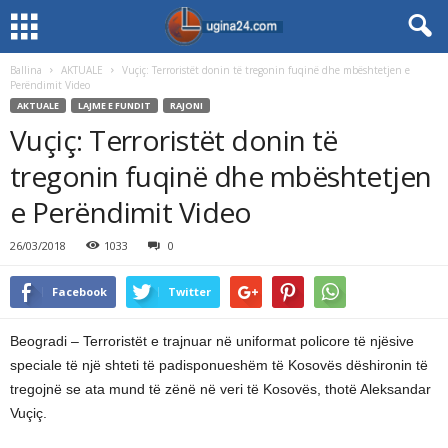
Ballina
AKTUALE
Vuçiç: Terroristët donin të tregonin fuqinë dhe mbështetjen e
Perëndimit Video
AKTUALE
LAJME E FUNDIT
RAJONI
Vuçiç: Terroristët donin të
tregonin fuqinë dhe mbështetjen
e Perëndimit Video
26/03/2018
1033
0
Facebook
Twitter
Beogradi – Terroristët e trajnuar në uniformat policore të njësive
speciale të një shteti të padisponueshëm të Kosovës dëshironin të
tregojnë se ata mund të zënë në veri të Kosovës, thotë Aleksandar
Vuçiç.