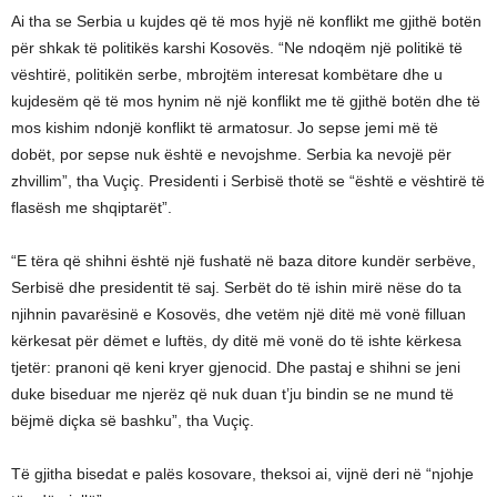
Ai tha se Serbia u kujdes që të mos hyjë në konflikt me gjithë botën
për shkak të politikës karshi Kosovës. “Ne ndoqëm një politikë të
vështirë, politikën serbe, mbrojtëm interesat kombëtare dhe u
kujdesëm që të mos hynim në një konflikt me të gjithë botën dhe të
mos kishim ndonjë konflikt të armatosur. Jo sepse jemi më të
dobët, por sepse nuk është e nevojshme. Serbia ka nevojë për
zhvillim”, tha Vuçiç. Presidenti i Serbisë thotë se “është e vështirë të
flasësh me shqiptarët”.
“E tëra që shihni është një fushatë në baza ditore kundër serbëve,
Serbisë dhe presidentit të saj. Serbët do të ishin mirë nëse do ta
njihnin pavarësinë e Kosovës, dhe vetëm një ditë më vonë filluan
kërkesat për dëmet e luftës, dy ditë më vonë do të ishte kërkesa
tjetër: pranoni që keni kryer gjenocid. Dhe pastaj e shihni se jeni
duke biseduar me njerëz që nuk duan t’ju bindin se ne mund të
bëjmë diçka së bashku”, tha Vuçiç.
Të gjitha bisedat e palës kosovare, theksoi ai, vijnë deri në “njohje