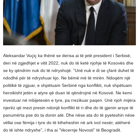
Aleksandar Vuçiç ka thënë se derisa ai të jetë president i Serbisë,
deri në zgjedhjet e vitit 2022, nuk do të ketë njohje të Kosovës dhe
se ky qëndrim nuk do të ndryshojë. “Unë nuk e di se çfarë duhet të
ndodhë për të ndryshuar kjo. Ne bëmë më të mirën. Ndoqëm një
politikë të zgjuar, e shpëtuam Serbinë nga konflikti, nuk shpëtuam
heroikisht jetën e atyre që duan të qëndrojnë në Kosovë. Ne kemi
investuar në mbijetesën e tyre, pa rrezikuar paqen. Unë njoh mijëra
njerëz që mezi presin ndonjë konflikt të ri dhe do të gjenin arsye të
panumërta pse do ta donin atë. Dhe nëse ata do të pyeteshin nëse
vëllai ose fëmija i tyre do të ktheheshin në ark ivol nesër, atëherë
do të ishte ndryshe”, i tha ai “Vecernje Novosti” të Beogradit.