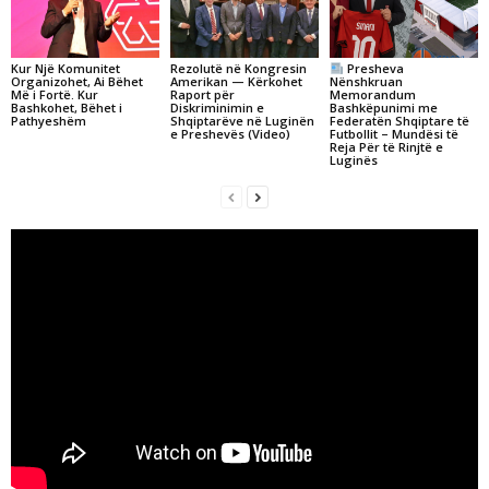
Kur Një Komunitet
Rezolutë në Kongresin
Presheva
Organizohet, Ai Bëhet
Amerikan — Kërkohet
Nënshkruan
Më i Fortë. Kur
Raport për
Memorandum
Bashkohet, Bëhet i
Diskriminimin e
Bashkëpunimi me
Pathyeshëm
Shqiptarëve në Luginën
Federatën Shqiptare të
e Preshevës (Video)
Futbollit – Mundësi të
Reja Për të Rinjtë e
Luginës