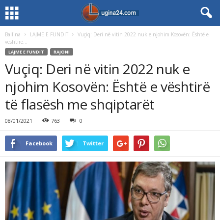
Ballina
LAJME E FUNDIT
Vuçiq: Deri në vitin 2022 nuk e njohim Kosovën: Është e
vështirë...
LAJME E FUNDIT
RAJONI
Vuçiq: Deri në vitin 2022 nuk e
njohim Kosovën: Është e vështirë
të flasësh me shqiptarët
08/01/2021
763
0
Facebook
Twitter