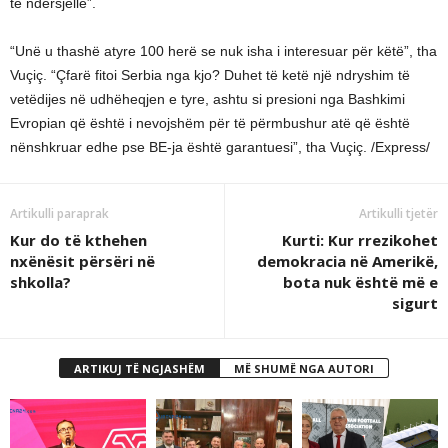
të ndërsjellë”.
“Unë u thashë atyre 100 herë se nuk isha i interesuar për këtë”, tha
Vuçiç. “Çfarë fitoi Serbia nga kjo? Duhet të ketë një ndryshim të
vetëdijes në udhëheqjen e tyre, ashtu si presioni nga Bashkimi
Evropian që është i nevojshëm për të përmbushur atë që është
nënshkruar edhe pse BE-ja është garantuesi”, tha Vuçiç. /Express/
Artikulli paraprak
Artikulli tjetër
Kur do të kthehen
Kurti: Kur rrezikohet
nxënësit përsëri në
demokracia në Amerikë,
shkolla?
bota nuk është më e
sigurt
ARTIKUJ TË NGJASHËM
MË SHUMË NGA AUTORI