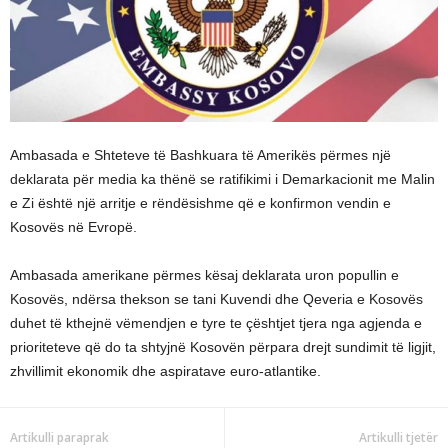
Ambasada e Shteteve të Bashkuara të Amerikës përmes një
deklarata për media ka thënë se ratifikimi i Demarkacionit me Malin
e Zi është një arritje e rëndësishme që e konfirmon vendin e
Kosovës në Evropë.
Ambasada amerikane përmes kësaj deklarata uron popullin e
Kosovës, ndërsa thekson se tani Kuvendi dhe Qeveria e Kosovës
duhet të kthejnë vëmendjen e tyre te çështjet tjera nga agjenda e
prioriteteve që do ta shtyjnë Kosovën përpara drejt sundimit të ligjit,
zhvillimit ekonomik dhe aspiratave euro-atlantike.
Artikulli paraprak
Artikulli tjetër