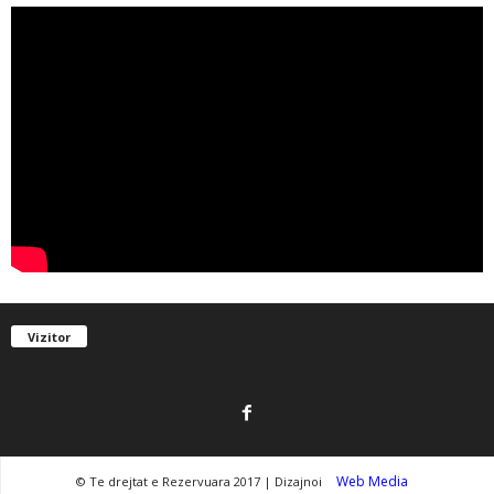
Vizitor
Web Media
© Te drejtat e Rezervuara 2017 | Dizajnoi