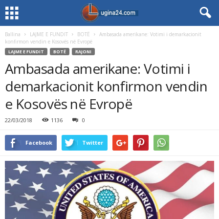
Ballina
LAJME E FUNDIT
BOTË
Ambasada amerikane: Votimi i demarkacionit
konfirmon vendin e Kosovës në Evropë
LAJME E FUNDIT
BOTË
RAJONI
Ambasada amerikane: Votimi i
demarkacionit konfirmon vendin
e Kosovës në Evropë
22/03/2018
1136
0
Facebook
Twitter