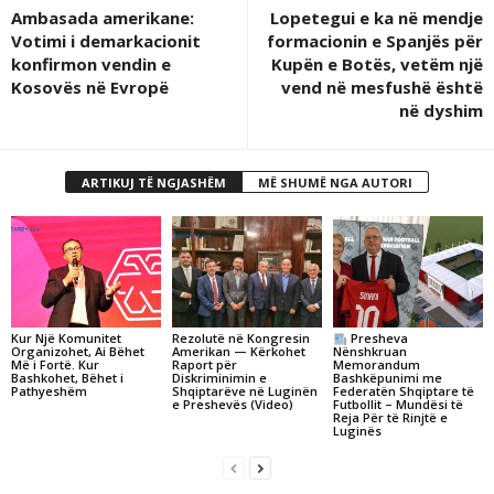
Ambasada amerikane:
Lopetegui e ka në mendje
Votimi i demarkacionit
formacionin e Spanjës për
konfirmon vendin e
Kupën e Botës, vetëm një
Kosovës në Evropë
vend në mesfushë është
në dyshim
ARTIKUJ TË NGJASHËM
MË SHUMË NGA AUTORI
Kur Një Komunitet
Rezolutë në Kongresin
Presheva
Organizohet, Ai Bëhet
Amerikan — Kërkohet
Nënshkruan
Më i Fortë. Kur
Raport për
Memorandum
Bashkohet, Bëhet i
Diskriminimin e
Bashkëpunimi me
Pathyeshëm
Shqiptarëve në Luginën
Federatën Shqiptare të
e Preshevës (Video)
Futbollit – Mundësi të
Reja Për të Rinjtë e
Luginës