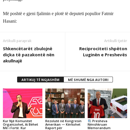
Më poshtë e gjeni fjalimin e plotë të deputeti popullor Fatmir
Hasani:
Artikulli paraprak
Artikulli tjetër
Shkencëtarët zbulojnë
Reciprociteti shpëton
diçka të pazakontë nën
Luginën e Preshevës
akullnajë
ARTIKUJ TË NGJASHËM
MË SHUMË NGA AUTORI
Kur Një Komunitet
Rezolutë në Kongresin
Presheva
Organizohet, Ai Bëhet
Amerikan — Kërkohet
Nënshkruan
Më i Fortë. Kur
Raport për
Memorandum