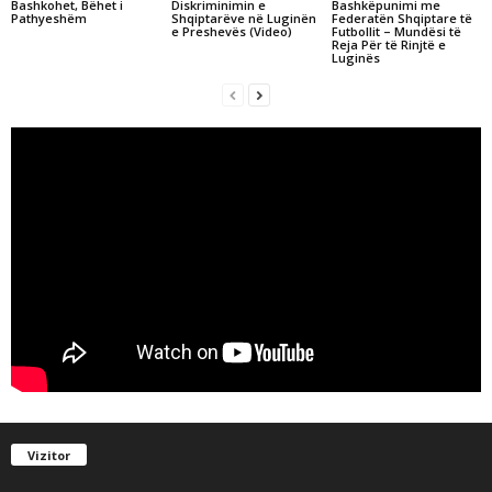
Bashkohet, Bëhet i
Diskriminimin e
Bashkëpunimi me
Pathyeshëm
Shqiptarëve në Luginën
Federatën Shqiptare të
e Preshevës (Video)
Futbollit – Mundësi të
Reja Për të Rinjtë e
Luginës
Vizitor