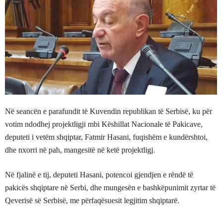
Në seancën e parafundit të Kuvendin republikan të Serbisë, ku për
votim ndodhej projektligji mbi Këshillat Nacionale të Pakicave,
deputeti i vetëm shqiptar, Fatmir Hasani, fuqishëm e kundërshtoi,
dhe nxorri në pah, mangesitë në ketë projektligj.
Në fjalinë e tij, deputeti Hasani, potencoi gjendjen e rëndë të
pakicës shqiptare në Serbi, dhe mungesën e bashkëpunimit zyrtar të
Qeverisë së Serbisë, me përfaqësuesit legjitim shqiptarë.