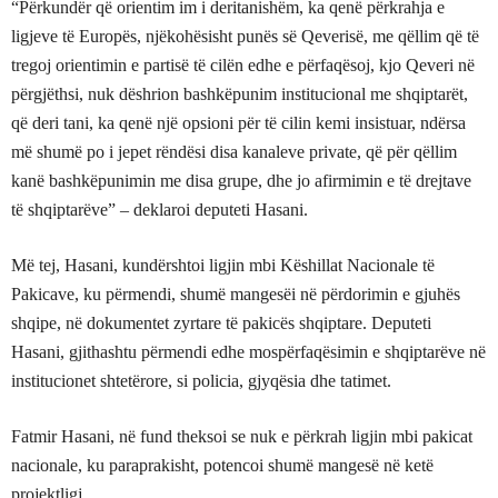
“Përkundër që orientim im i deritanishëm, ka qenë përkrahja e
ligjeve të Europës, njëkohësisht punës së Qeverisë, me qëllim që të
tregoj orientimin e partisë të cilën edhe e përfaqësoj, kjo Qeveri në
përgjëthsi, nuk dëshrion bashkëpunim institucional me shqiptarët,
që deri tani, ka qenë një opsioni për të cilin kemi insistuar, ndërsa
më shumë po i jepet rëndësi disa kanaleve private, që për qëllim
kanë bashkëpunimin me disa grupe, dhe jo afirmimin e të drejtave
të shqiptarëve” – deklaroi deputeti Hasani.
Më tej, Hasani, kundërshtoi ligjin mbi Këshillat Nacionale të
Pakicave, ku përmendi, shumë mangesëi në përdorimin e gjuhës
shqipe, në dokumentet zyrtare të pakicës shqiptare. Deputeti
Hasani, gjithashtu përmendi edhe mospërfaqësimin e shqiptarëve në
institucionet shtetërore, si policia, gjyqësia dhe tatimet.
Fatmir Hasani, në fund theksoi se nuk e përkrah ligjin mbi pakicat
nacionale, ku paraprakisht, potencoi shumë mangesë në ketë
projektligj.