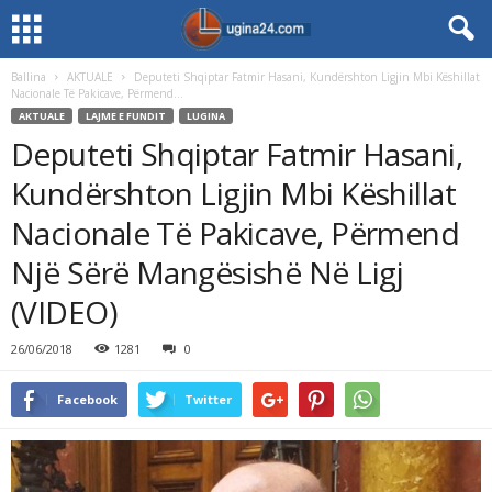
Ballina
AKTUALE
Deputeti Shqiptar Fatmir Hasani, Kundërshton Ligjin Mbi Këshillat
Nacionale Të Pakicave, Përmend...
AKTUALE
LAJME E FUNDIT
LUGINA
Deputeti Shqiptar Fatmir Hasani,
Kundërshton Ligjin Mbi Këshillat
Nacionale Të Pakicave, Përmend
Një Sërë Mangësishë Në Ligj
(VIDEO)
26/06/2018
1281
0
Facebook
Twitter