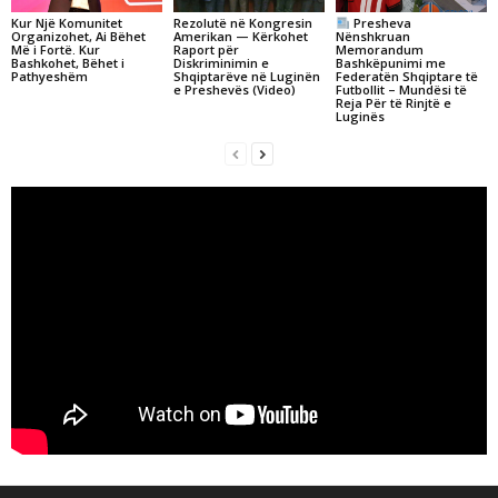
Kur Një Komunitet
Rezolutë në Kongresin
Presheva
Organizohet, Ai Bëhet
Amerikan — Kërkohet
Nënshkruan
Më i Fortë. Kur
Raport për
Memorandum
Bashkohet, Bëhet i
Diskriminimin e
Bashkëpunimi me
Pathyeshëm
Shqiptarëve në Luginën
Federatën Shqiptare të
e Preshevës (Video)
Futbollit – Mundësi të
Reja Për të Rinjtë e
Luginës