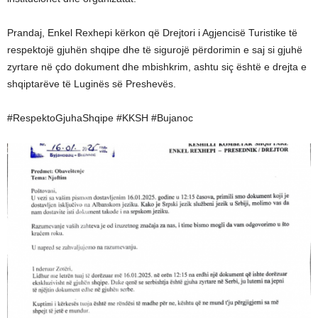
Prandaj, Enkel Rexhepi kërkon që Drejtori i Agjencisë Turistike të
respektojë gjuhën shqipe dhe të sigurojë përdorimin e saj si gjuhë
zyrtare në çdo dokument dhe mbishkrim, ashtu siç është e drejta e
shqiptarëve të Luginës së Preshevës.
#RespektoGjuhaShqipe #KKSH #Bujanoc