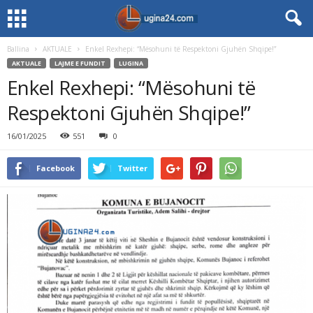
Ballina
AKTUALE
Enkel Rexhepi: “Mësohuni të Respektoni Gjuhën Shqipe!”
AKTUALE
LAJME E FUNDIT
LUGINA
Enkel Rexhepi: “Mësohuni të
Respektoni Gjuhën Shqipe!”
16/01/2025
551
0
Facebook
Twitter