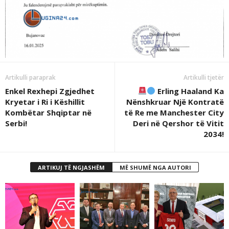
Artikulli paraprak
Artikulli tjetër
Enkel Rexhepi Zgjedhet
Erling Haaland Ka
Kryetar i Ri i Këshillit
Nënshkruar Një Kontratë
Kombëtar Shqiptar në
të Re me Manchester City
Serbi!
Deri në Qershor të Vitit
2034!
ARTIKUJ TË NGJASHËM
MË SHUMË NGA AUTORI