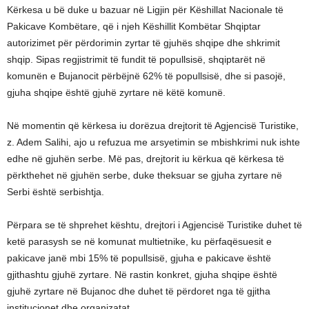
Kërkesa u bë duke u bazuar në Ligjin për Këshillat Nacionale të
Pakicave Kombëtare, që i njeh Këshillit Kombëtar Shqiptar
autorizimet për përdorimin zyrtar të gjuhës shqipe dhe shkrimit
shqip. Sipas regjistrimit të fundit të popullsisë, shqiptarët në
komunën e Bujanocit përbëjnë 62% të popullsisë, dhe si pasojë,
gjuha shqipe është gjuhë zyrtare në këtë komunë.
Në momentin që kërkesa iu dorëzua drejtorit të Agjencisë Turistike,
z. Adem Salihi, ajo u refuzua me arsyetimin se mbishkrimi nuk ishte
edhe në gjuhën serbe. Më pas, drejtorit iu kërkua që kërkesa të
përkthehet në gjuhën serbe, duke theksuar se gjuha zyrtare në
Serbi është serbishtja.
Përpara se të shprehet kështu, drejtori i Agjencisë Turistike duhet të
ketë parasysh se në komunat multietnike, ku përfaqësuesit e
pakicave janë mbi 15% të popullsisë, gjuha e pakicave është
gjithashtu gjuhë zyrtare. Në rastin konkret, gjuha shqipe është
gjuhë zyrtare në Bujanoc dhe duhet të përdoret nga të gjitha
institucionet dhe organizatat.