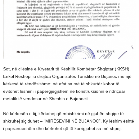
Sot, në cilësinë e Kryetarit të Këshillit Kombëtar Shqiptar (KKSH),
Enkel Rexhepi iu drejtua Organizatës Turistike në Bujanoc me një
kërkesë të rëndësishme: në afat sa më të shkurtër kohor të
evitohet lëshimi i papërgjegjshëm në konstruksionin e ndriçuar
metalik të vendosur në Sheshin e Bujanocit.
Në kërkesën e tij, kërkohej që mbishkrimi në gjuhën shqipe të
shkruhej siç duhet – “MIRËSEVINI NË BUJANOC”. Ky lëshim është
i papranueshëm dhe kërkohet që të korrigjohet sa më shpejt.