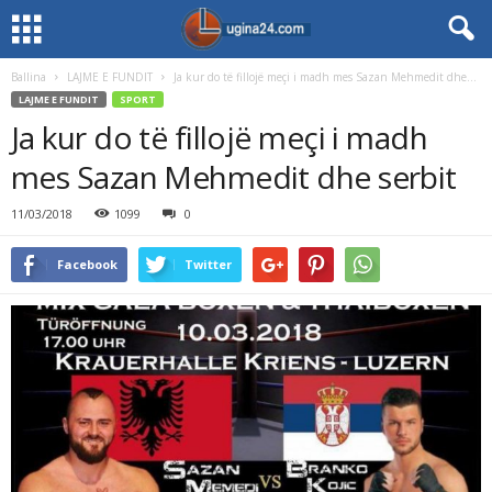
Ballina
LAJME E FUNDIT
Ja kur do të fillojë meçi i madh mes Sazan Mehmedit dhe...
LAJME E FUNDIT
SPORT
Ja kur do të fillojë meçi i madh
mes Sazan Mehmedit dhe serbit
11/03/2018
1099
0
Facebook
Twitter