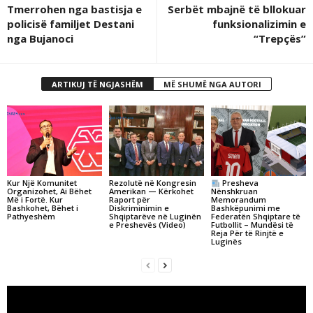
Tmerrohen nga bastisja e
Serbët mbajnë të bllokuar
policisë familjet Destani
funksionalizimin e
nga Bujanoci
“Trepçës”
ARTIKUJ TË NGJASHËM
MË SHUMË NGA AUTORI
Kur Një Komunitet
Rezolutë në Kongresin
Presheva
Organizohet, Ai Bëhet
Amerikan — Kërkohet
Nënshkruan
Më i Fortë. Kur
Raport për
Memorandum
Bashkohet, Bëhet i
Diskriminimin e
Bashkëpunimi me
Pathyeshëm
Shqiptarëve në Luginën
Federatën Shqiptare të
e Preshevës (Video)
Futbollit – Mundësi të
Reja Për të Rinjtë e
Luginës