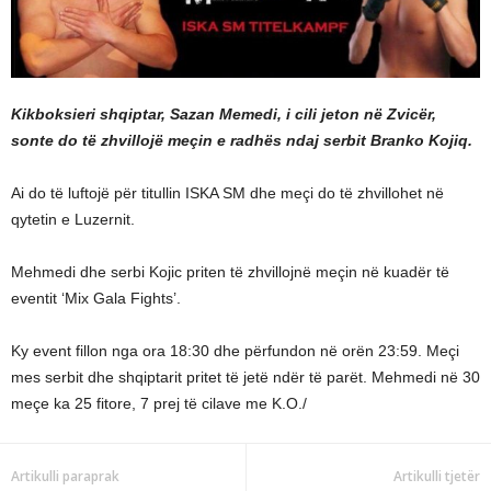
Kikboksieri shqiptar, Sazan Memedi, i cili jeton në Zvicër,
sonte do të zhvillojë meçin e radhës ndaj serbit Branko Kojiq.
Ai do të luftojë për titullin ISKA SM dhe meçi do të zhvillohet në
qytetin e Luzernit.
Mehmedi dhe serbi Kojic priten të zhvillojnë meçin në kuadër të
eventit ‘Mix Gala Fights’.
Ky event fillon nga ora 18:30 dhe përfundon në orën 23:59. Meçi
mes serbit dhe shqiptarit pritet të jetë ndër të parët. Mehmedi në 30
meçe ka 25 fitore, 7 prej të cilave me K.O./
Artikulli paraprak
Artikulli tjetër