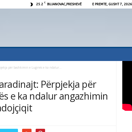
C
25.2
BUJANOVAC,PRESHEVË
E PREMTE, GUSHT 7, 2026
rpjekja për bashkimin e Luginës e ka ndalur...
Haradinajt: Përpjekja për
ës e ka ndalur angazhimin
adojçiqit