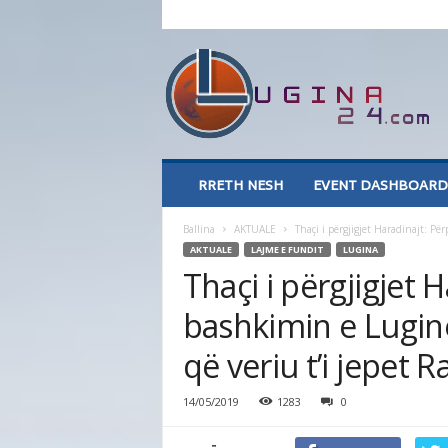
L
u
g
i
n
a
2
RRETH NESH
EVENT DASHBOARD
4
.
Ballina
AKTUALE
Thaçi i përgjigjet Haradinajt: Pë
c
AKTUALE
LAJME E FUNDIT
LUGINA
o
Thaçi i përgjigjet 
m
bashkimin e Lugin
që veriu t’i jepet R
14/05/2019
1283
0