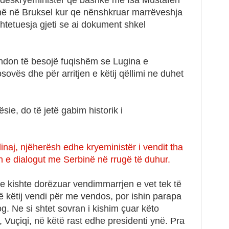
ndëskryeministër që bashkë me Isa Mustafën
qenë në Bruksel kur qe nënshkruar marrëveshja
shtetuesja gjeti se ai dokument shkel
hdon të besojë fuqishëm se Lugina e
ovës dhe për arritjen e këtij qëllimi ne duhet
e, do të jetë gabim historik i
naj, njëherësh edhe kryeministër i vendit tha
in e dialogut me Serbinë në rrugë të duhur.
 kishte dorëzuar vendimmarrjen e vet tek të
të këtij vendi për me vendos, por ishin parapa
g. Ne si shtet sovran i kishim çuar këto
 Vuçiqi, në këtë rast edhe presidenti ynë. Pra