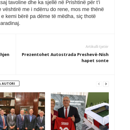
j tavoline dhe ka sjellë në Prishtinë për t’i
e vështirë me i ndërru do rene, mos me thënë
t e kemi bërë pa dëme të mëdha, siç thotë
aradinaj.
Artikulli tjetër
ohjen
Prezentohet Autostrada Preshevë-Nish
hapet sonte
 AUTORI