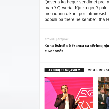
Qeveria ka hequr vendimet prej asa
marrë Qeveria. Kjo ka qenë pak 
me i idhnu dikon, por fatmirësish
populli pa therë në këmbë”, tha H
Artikulli paraprak
Koha është që Franca ta tërheq nj
e Kosovës”
ARTIKUJ TË NGJASHËM
MË SHUMË NGA