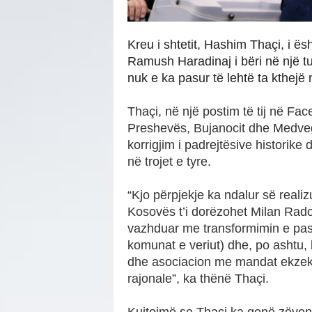
Kreu i shtetit, Hashim Thaçi, i ës
Ramush Haradinaj i bëri në një tub
nuk e ka pasur të lehtë ta kthejë
Thaçi, në një postim të tij në Fac
Preshevës, Bujanocit dhe Medveg
korrigjim i padrejtësive historike 
në trojet e tyre.
“Kjo përpjekje ka ndalur së realiz
Kosovës t’i dorëzohet Milan Radojç
vazhduar me transformimin e pas
komunat e veriut) dhe, po ashtu, 
dhe asociacion me mandat ekzeku
rajonale”, ka thënë Thaçi.