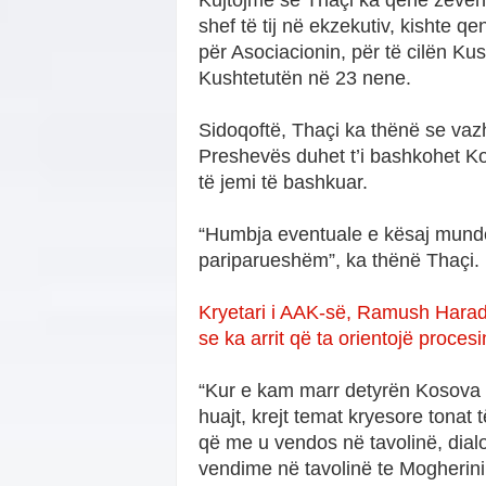
Kujtojmë se Thaçi ka qenë zëve
shef të tij në ekzekutiv, kishte 
për Asociacionin, për të cilën Ku
Kushtetutën në 23 nene.
Sidoqoftë, Thaçi ka thënë se vaz
Preshevës duhet t’i bashkohet Kos
të jemi të bashkuar.
“Humbja eventuale e kësaj mundësi
pariparueshëm”, ka thënë Thaçi.
Kryetari i AAK-së, Ramush Haradi
se ka arrit që ta orientojë proces
“Kur e kam marr detyrën Kosova e
huajt, krejt temat kryesore tonat 
që me u vendos në tavolinë, dialo
vendime në tavolinë te Mogherini,