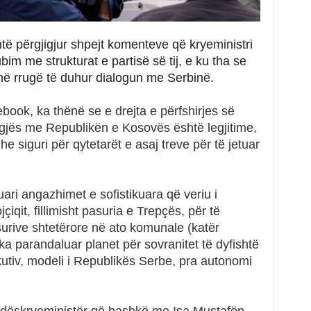
htë përgjigjur shpejt komenteve që kryeministri
im me strukturat e partisë së tij, e ku tha se
 në rrugë të duhur dialogun me Serbinë.
ebook, ka thënë se e drejta e përfshirjes së
jës me Republikën e Kosovës është legjitime,
dhe siguri për qytetarët e asaj treve për të jetuar
uari angazhimet e sofistikuara që veriu i
iqit, fillimisht pasuria e Trepçës, për të
urive shtetërore në ato komunale (katër
ka parandaluar planet për sovranitet të dyfishtë
tiv, modeli i Republikës Serbe, pra autonomi