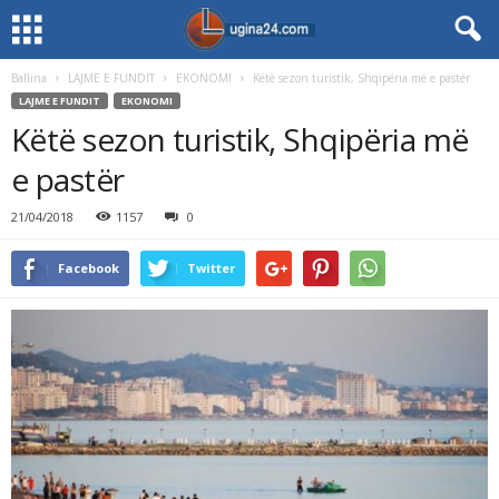
Ballina
LAJME E FUNDIT
EKONOMI
Këtë sezon turistik, Shqipëria më e pastër
LAJME E FUNDIT
EKONOMI
Këtë sezon turistik, Shqipëria më
e pastër
21/04/2018
1157
0
Facebook
Twitter