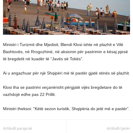
Ministri i Turizmit dhe Mjedisit, Blendi Klosi ishte në plazhit e Vilë
Bashtovës, në Rrogozhinë, në aksionin për pastrimin e kësaj pjesë
të bregdetit në kuadër të “Javës së Tokës”.
Ai u angazhuar për një Shqipëri më të pastër gjatë stinës së plazhit.
Klosi tha se pastrimi veçanërisht përgjatë vijës bregdetare do të
vazhdojë edhe pas 22 Prillit.
Ministri theksoi: “Këtë sezon turistik, Shqipëria do jetë më e pastër”.
Artikulli paraprak
Artikulli tjetër