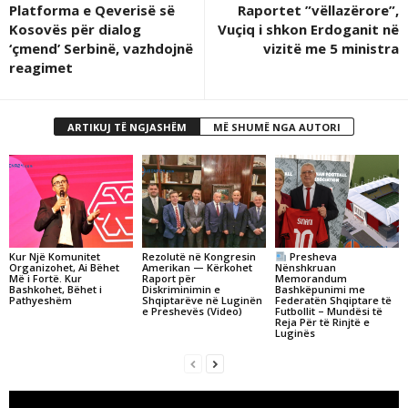
Platforma e Qeverisë së
Raportet ”vëllazërore”,
Kosovës për dialog
Vuçiq i shkon Erdoganit në
‘çmend’ Serbinë, vazhdojnë
vizitë me 5 ministra
reagimet
ARTIKUJ TË NGJASHËM
MË SHUMË NGA AUTORI
Kur Një Komunitet
Rezolutë në Kongresin
Presheva
Organizohet, Ai Bëhet
Amerikan — Kërkohet
Nënshkruan
Më i Fortë. Kur
Raport për
Memorandum
Bashkohet, Bëhet i
Diskriminimin e
Bashkëpunimi me
Pathyeshëm
Shqiptarëve në Luginën
Federatën Shqiptare të
e Preshevës (Video)
Futbollit – Mundësi të
Reja Për të Rinjtë e
Luginës