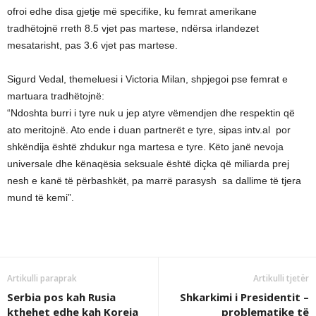
ofroi edhe disa gjetje më specifike, ku femrat amerikane
tradhëtojnë rreth 8.5 vjet pas martese, ndërsa irlandezet
mesatarisht, pas 3.6 vjet pas martese.
Sigurd Vedal, themeluesi i Victoria Milan, shpjegoi pse femrat e
martuara tradhëtojnë:
“Ndoshta burri i tyre nuk u jep atyre vëmendjen dhe respektin që
ato meritojnë. Ato ende i duan partnerët e tyre, sipas intv.al por
shkëndija është zhdukur nga martesa e tyre. Këto janë nevoja
universale dhe kënaqësia seksuale është diçka që miliarda prej
nesh e kanë të përbashkët, pa marrë parasysh sa dallime të tjera
mund të kemi”.
Artikulli paraprak
Artikulli tjetër
Serbia pos kah Rusia
Shkarkimi i Presidentit –
kthehet edhe kah Koreja
problematike të