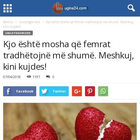
Ballina
Uncategorized
Kjo është mosha që femrat tradhëtojnë më shumë. Meshkuj,
kini kujdes!
UNCATEGORIZED
Kjo është mosha që femrat
tradhëtojnë më shumë. Meshkuj,
kini kujdes!
07/04/2018
1197
0
Facebook
Twitter