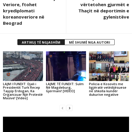
Veriore, ftohet
vërtetohen gjurmët e
kryediplomati
Thaçit në deportimin e
koreanoveriore në
gylenistëve
Beograd
ARTIKUJ TË NGJASHËM
MË SHUMË NGA AUTORI
LAJM I FUNDIT: Djali i
LAJME TË FUNDIT: Sulm
Policia e Kosovës me
Presidentit Turk Recep
Në Magdeburg,
ligjëratë vetëdijësuese
Tayyip Erdogan, Ka
Gjermani! [VIDEO]
në shkolla kundër
Organizuar Një Protestë
dukurive negative
Masive! [Video]