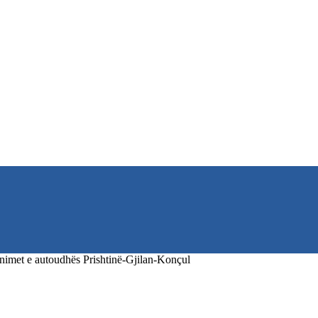
nimet e autoudhës Prishtinë-Gjilan-Konçul