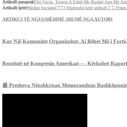
Artikulli paraprak
Flet Vuçiq, Tregon A Është Me Rusinë Apo Me Am
Artikulli tjetër
Mediat Sociale47773 Shpërndaj këtë artikull   Printo 
ARTIKUJ TË NGJASHËM
MË SHUMË NGA AUTORI
Kur Një Komunitet Organizohet, Ai Bëhet Më i Fortë
Rezolutë në Kongresin Amerikan — Kërkohet Raport p
📰 Presheva Nënshkruan Memorandum Bashkëpunimi me