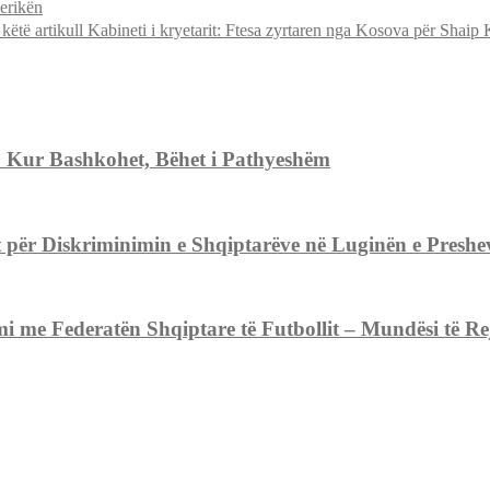
erikën
këtë artikull Kabineti i kryetarit: Ftesa zyrtaren nga Kosova për Shaip
. Kur Bashkohet, Bëhet i Pathyeshëm
ër Diskriminimin e Shqiptarëve në Luginën e Preshev
 Federatën Shqiptare të Futbollit – Mundësi të Reja