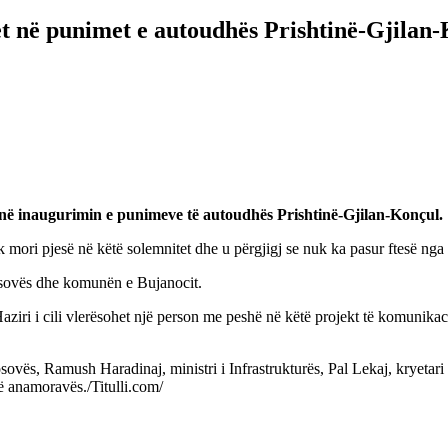
t në punimet e autoudhës Prishtinë-Gjilan
në inaugurimin e punimeve të autoudhës Prishtinë-Gjilan-Konçul.
mori pjesë në këtë solemnitet dhe u përgjigj se nuk ka pasur ftesë nga 
Kosovës dhe komunën e Bujanocit.
ziri i cili vlerësohet një person me peshë në këtë projekt të komunika
ës, Ramush Haradinaj, ministri i Infrastrukturës, Pal Lekaj, kryetari 
të anamoravës./Titulli.com/