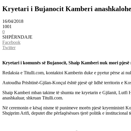
Kryetari i Bujanocit Kamberi anashkalohe
16/04/2018
1001
0
SHPËRNDAJE
Facebook
Twitter
Kryetari i komunës së Bujanocit, Shaip Kamberi nuk mori pjesë 
Redaksia e Titulli.com, kontaktoi Kamberin duke e pyetur përse ai nuk 
Autoudha Prishtinë-Gjilan-Konçul është pjesë që lidhë territorin e 
Shaip Kamberi mban takime të shumta me kryetarin e Gjilanit, Lutfi Ha
anashkaluar, shkruan Titulli.com.
Në ceremonin e kësaj nisme të punimeve morën pjesë kryeministri Kosov
Shqiprim Arifi, deputet dhe përfaqësësues tjerë politik e institucional 