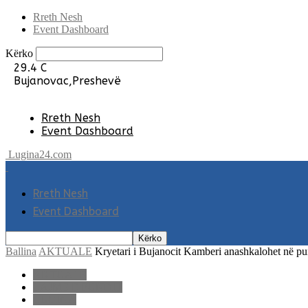
Rreth Nesh
Event Dashboard
Kërko
29.4
C
Bujanovac,Preshevë
Rreth Nesh
Event Dashboard
Lugina24.com
Rreth Nesh
Event Dashboard
Ballina
AKTUALE
Kryetari i Bujanocit Kamberi anashkalohet në pu
AKTUALE
LAJME E FUNDIT
LUGINA