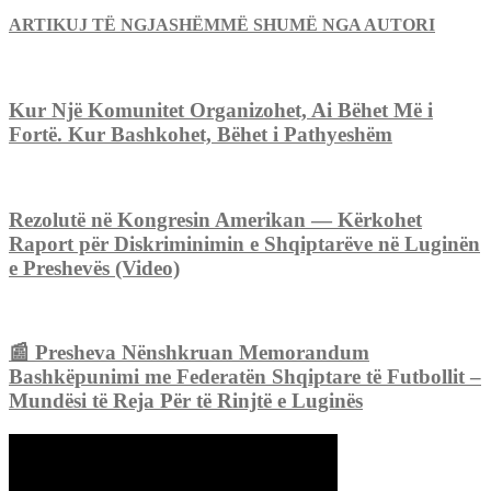
ARTIKUJ TË NGJASHËM
MË SHUMË NGA AUTORI
Kur Një Komunitet Organizohet, Ai Bëhet Më i
Fortë. Kur Bashkohet, Bëhet i Pathyeshëm
Rezolutë në Kongresin Amerikan — Kërkohet
Raport për Diskriminimin e Shqiptarëve në Luginën
e Preshevës (Video)
📰 Presheva Nënshkruan Memorandum
Bashkëpunimi me Federatën Shqiptare të Futbollit –
Mundësi të Reja Për të Rinjtë e Luginës