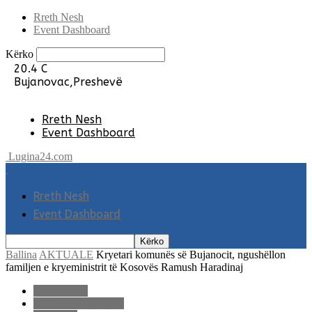
Rreth Nesh
Event Dashboard
Kërko
20.4
C
Bujanovac,Preshevë
Rreth Nesh
Event Dashboard
Lugina24.com
Rreth Nesh
Event Dashboard
Ballina
AKTUALE
Kryetari komunës së Bujanocit, ngushëllon
familjen e kryeministrit të Kosovës Ramush Haradinaj
AKTUALE
LAJME E FUNDIT