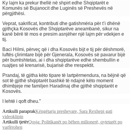
Ky lajm ka prekur thellë në shpirt edhe Shqiptarët e
Komunës së Bujanocit dhe Luginës së Preshevës në
përgjithësi.
Veprat, sakrificat, kontributi dhe gatishmëria për t’i dhënë
gjithçka Kosovës dhe Shqiptarëve aneambanë, sikur na
kanë bërë të mos e presim asnjëher një lajm për vdekjen e
tij.
Baci Hilmi, përveç që i dha Kosovës bijt e tij për dëshmorë,
luftës çlirimtare bijë për Gjenerala, Kosovës së pavarur bijë
për burrështetas, ai i dha shqiptarëve edhe shembullin e
ruajtjes së krenarisë, bujarisë dhe rrespektit.
Prandaj, të gjitha këto tipare të lartpërmendura, na bëjnë që
sot të gjithë shqiptarët bashkë të ndajnë këto moment
dhimbjeje me familjen Haradinaj dhe gjithë shqiptarët e
Kosovës.
I lehtë i qoft dheu.”
Artikulli paraprak
Këngëtarja preshevare, Sara Rexhepi gati
videoklipin
Artikulli tjetër
Qosja: Politikanët po bëhen milionerë, qytetarët po
varfërohen