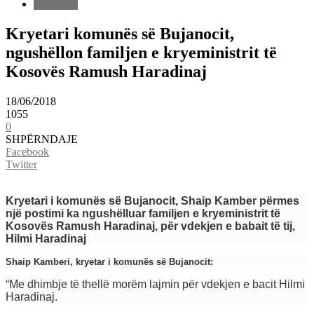
LUGINA
Kryetari komunës së Bujanocit,
ngushëllon familjen e kryeministrit të
Kosovës Ramush Haradinaj
18/06/2018
1055
0
SHPËRNDAJE
Facebook
Twitter
Kryetari i komunës së Bujanocit, Shaip Kamber përmes
një postimi ka ngushëlluar familjen e kryeministrit të
Kosovës Ramush Haradinaj, për vdekjen e babait të tij,
Hilmi Haradinaj
Shaip Kamberi, kryetar i komunës së Bujanocit:
“Me dhimbje të thellë morëm lajmin për vdekjen e bacit Hilmi
Haradinaj.