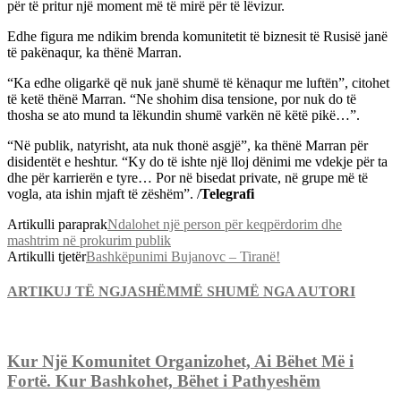
për të pritur një moment më të mirë për të lëvizur.
Edhe figura me ndikim brenda komunitetit të biznesit të Rusisë janë
të pakënaqur, ka thënë Marran.
“Ka edhe oligarkë që nuk janë shumë të kënaqur me luftën”, citohet
të ketë thënë Marran. “Ne shohim disa tensione, por nuk do të
thosha se ato mund ta lëkundin shumë varkën në këtë pikë…”.
“Në publik, natyrisht, ata nuk thonë asgjë”, ka thënë Marran për
disidentët e heshtur. “Ky do të ishte një lloj dënimi me vdekje për ta
dhe për karrierën e tyre… Por në bisedat private, në grupe më të
vogla, ata ishin mjaft të zëshëm”. /
Telegrafi
Artikulli paraprak
Ndalohet një person për keqpërdorim dhe
mashtrim në prokurim publik
Artikulli tjetër
Bashkëpunimi Bujanovc – Tiranë!
ARTIKUJ TË NGJASHËM
MË SHUMË NGA AUTORI
Kur Një Komunitet Organizohet, Ai Bëhet Më i
Fortë. Kur Bashkohet, Bëhet i Pathyeshëm