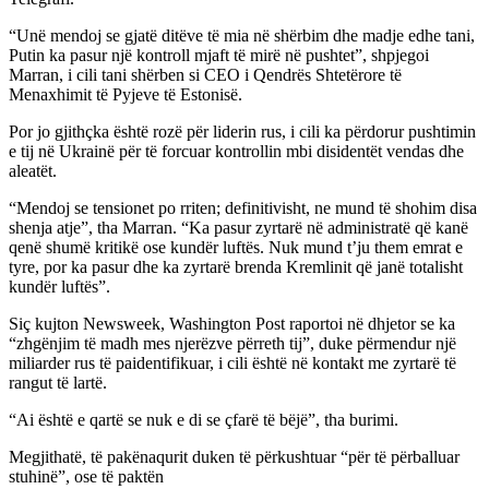
“Unë mendoj se gjatë ditëve të mia në shërbim dhe madje edhe tani,
Putin ka pasur një kontroll mjaft të mirë në pushtet”, shpjegoi
Marran, i cili tani shërben si CEO i Qendrës Shtetërore të
Menaxhimit të Pyjeve të Estonisë.
Por jo gjithçka është rozë për liderin rus, i cili ka përdorur pushtimin
e tij në Ukrainë për të forcuar kontrollin mbi disidentët vendas dhe
aleatët.
“Mendoj se tensionet po rriten; definitivisht, ne mund të shohim disa
shenja atje”, tha Marran. “Ka pasur zyrtarë në administratë që kanë
qenë shumë kritikë ose kundër luftës. Nuk mund t’ju them emrat e
tyre, por ka pasur dhe ka zyrtarë brenda Kremlinit që janë totalisht
kundër luftës”.
Siç kujton Newsweek, Washington Post raportoi në dhjetor se ka
“zhgënjim të madh mes njerëzve përreth tij”, duke përmendur një
miliarder rus të paidentifikuar, i cili është në kontakt me zyrtarë të
rangut të lartë.
“Ai është e qartë se nuk e di se çfarë të bëjë”, tha burimi.
Megjithatë, të pakënaqurit duken të përkushtuar “për të përballuar
stuhinë”, ose të paktën