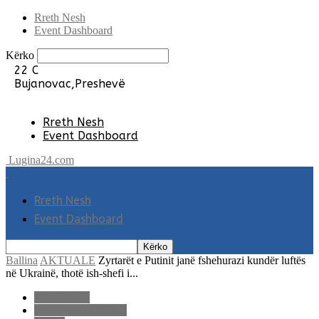
Rreth Nesh
Event Dashboard
Kërko
22
C
Bujanovac,Preshevë
Rreth Nesh
Event Dashboard
Lugina24.com
Rreth Nesh
Event Dashboard
Ballina
AKTUALE
Zyrtarët e Putinit janë fshehurazi kundër luftës
në Ukrainë, thotë ish-shefi i...
AKTUALE
LAJME E FUNDIT