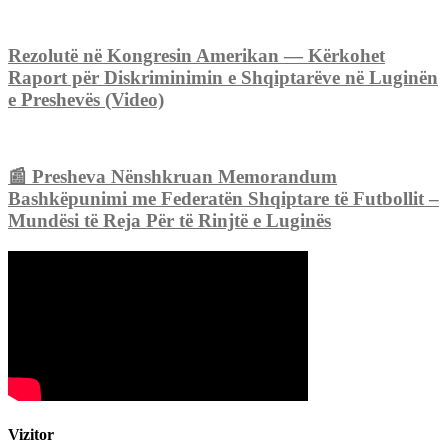
Rezolutë në Kongresin Amerikan — Kërkohet
Raport për Diskriminimin e Shqiptarëve në Luginën
e Preshevës (Video)
📰 Presheva Nënshkruan Memorandum
Bashkëpunimi me Federatën Shqiptare të Futbollit –
Mundësi të Reja Për të Rinjtë e Luginës
Vizitor