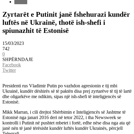
BOTË
Zyrtarët e Putinit janë fshehurazi kundër
luftës në Ukrainë, thotë ish-shefi i
spiunazhit të Estonisë
15/03/2023
742
0
SHPËRNDAJE
Facebook
Twitter
Presidenti rus Vladimir Putin po vazhdon agresionin e tij mbi
Ukrainë, kundër dëshirës së të paktën disa prej zyrtarëve të tij të lartë
dhe oligarkëve me ndikim, sipas një ish-shefi të inteligjencës së
Estonisë.
Mikk Marran, i cili drejtoi Shërbimin e Inteligjencës së Jashtme të
Estonisë nga janari 2016 deri në tetor 2022, i tha Newsweek se
kontrolli i Putinit në pushtet mbetet i fortë, edhe nëse disa nga ata që
janë nën të janë tërësisht kundër luftës kundër Ukrainës, përcjell
Telegrafi.