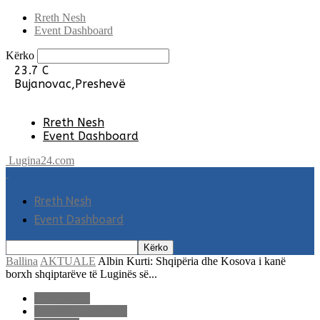
Rreth Nesh
Event Dashboard
Kërko
23.7
C
Bujanovac,Preshevë
Rreth Nesh
Event Dashboard
Lugina24.com
Rreth Nesh
Event Dashboard
Ballina
AKTUALE
Albin Kurti: Shqipëria dhe Kosova i kanë
borxh shqiptarëve të Luginës së...
AKTUALE
LAJME E FUNDIT