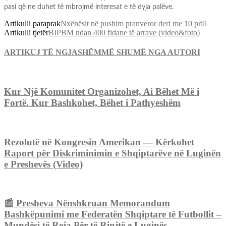
pasi që ne duhet të mbrojmë interesat e të dyja palëve.
Artikulli paraprak
Nxënësit në pushim pranveror deri me 10 prill
Artikulli tjetër
BIPBM ndan 400 fidane të arrave (video&foto)
ARTIKUJ TË NGJASHËM
MË SHUMË NGA AUTORI
Kur Një Komunitet Organizohet, Ai Bëhet Më i
Fortë. Kur Bashkohet, Bëhet i Pathyeshëm
Rezolutë në Kongresin Amerikan — Kërkohet
Raport për Diskriminimin e Shqiptarëve në Luginën
e Preshevës (Video)
📰 Presheva Nënshkruan Memorandum
Bashkëpunimi me Federatën Shqiptare të Futbollit –
Mundësi të Reja Për të Rinjtë e Luginës