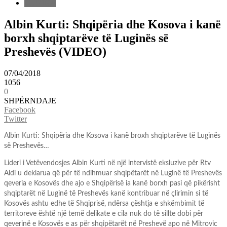
LUGINA
Albin Kurti: Shqipëria dhe Kosova i kanë
borxh shqiptarëve të Luginës së
Preshevës (VIDEO)
07/04/2018
1056
0
SHPËRNDAJE
Facebook
Twitter
Albin Kurti: Shqipëria dhe Kosova i kanë broxh shqiptarëve të Luginës
së Preshevës…
Lideri i Vetëvendosjes Albin Kurti në një intervistë eksluzive për Rtv
Aldi u deklarua që për të ndihmuar shqipëtarët në Luginë të Preshevës
qeveria e Kosovës dhe ajo e Shqipërisë ia kanë borxh pasi që pikërisht
shqiptarët në Luginë të Preshevës kanë kontribuar në çlirimin si të
Kosovës ashtu edhe të Shqiprisë, ndërsa çështja e shkëmbimit të
territoreve është një temë delikate e cila nuk do të sillte dobi për
qeverinë e Kosovës e as për shqipëtarët në Preshevë apo në Mitrovic