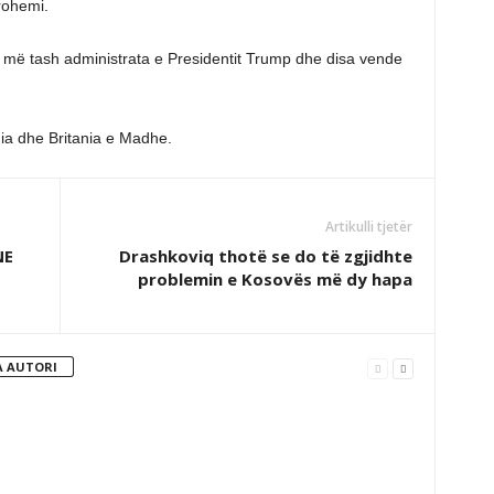
trohemi.
ri më tash administrata e Presidentit Trump dhe disa vende
nia dhe Britania e Madhe.
Artikulli tjetër
NE
Drashkoviq thotë se do të zgjidhte
problemin e Kosovës më dy hapa
 AUTORI