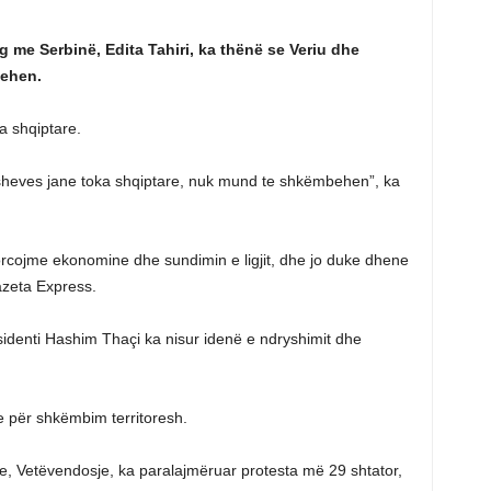
g me Serbinë, Edita Tahiri, ka thënë se Veriu dhe
ehen.
a shqiptare.
sheves jane toka shqiptare, nuk mund te shkëmbehen”, ka
forcojme ekonomine dhe sundimin e ligjit, dhe jo duke dhene
azeta Express.
sidenti Hashim Thaçi ka nisur idenë e ndryshimit dhe
e për shkëmbim territoresh.
are, Vetëvendosje, ka paralajmëruar protesta më 29 shtator,