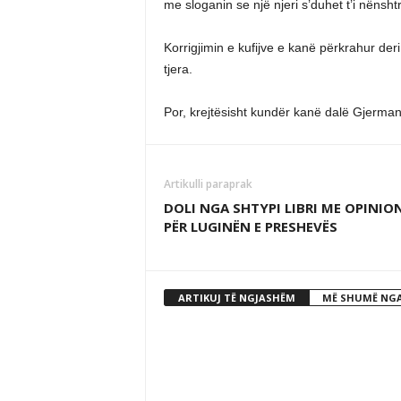
me sloganin se një njeri s’duhet t’i nënsh
Korrigjimin e kufijve e kanë përkrahur de
tjera.
Por, krejtësisht kundër kanë dalë Gjerma
Artikulli paraprak
DOLI NGA SHTYPI LIBRI ME OPINIO
PËR LUGINËN E PRESHEVËS
ARTIKUJ TË NGJASHËM
MË SHUMË NGA