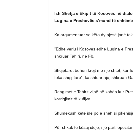
Ish-Shefja e Ekipit të Kosovës në dialo
Lugina e Preshevës s’mund të shkëmb
Ka argumentuar se këto dy pjesë janë tok
“Edhe veriu i Kosoves edhe Lugina e Pre
shkruar Tahiri, në Fb.
Shqiptaret behen krejt me nje shtet, kur 
toka shqiptare”, ka shtuar ajo, shkruan G
Reagimet e Tahirit vijnë në kohën kur Pre
korrigjimit të kufijve.
Shumëkush këtë ide po e sheh si pikënisj
Për shkak të kësaj ideje, një parti opozit