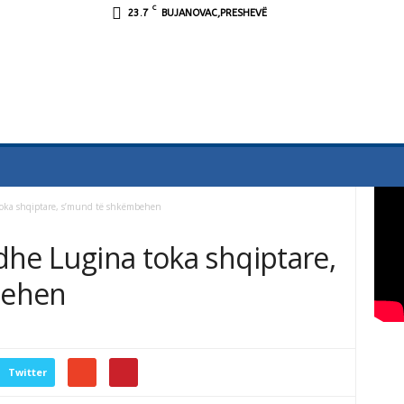
C
23.7
BUJANOVAC,PRESHEVË
 toka shqiptare, s’mund të shkëmbehen
 dhe Lugina toka shqiptare,
behen
Twitter