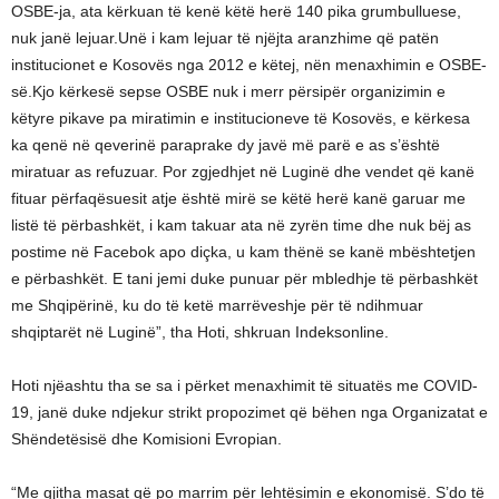
OSBE-ja, ata kërkuan të kenë këtë herë 140 pika grumbulluese,
nuk janë lejuar.Unë i kam lejuar të njëjta aranzhime që patën
institucionet e Kosovës nga 2012 e këtej, nën menaxhimin e OSBE-
së.Kjo kërkesë sepse OSBE nuk i merr përsipër organizimin e
këtyre pikave pa miratimin e institucioneve të Kosovës, e kërkesa
ka qenë në qeverinë paraprake dy javë më parë e as s’është
miratuar as refuzuar. Por zgjedhjet në Luginë dhe vendet që kanë
fituar përfaqësuesit atje është mirë se këtë herë kanë garuar me
listë të përbashkët, i kam takuar ata në zyrën time dhe nuk bëj as
postime në Facebok apo diçka, u kam thënë se kanë mbështetjen
e përbashkët. E tani jemi duke punuar për mbledhje të përbashkët
me Shqipërinë, ku do të ketë marrëveshje për të ndihmuar
shqiptarët në Luginë”, tha Hoti, shkruan Indeksonline.
Hoti njëashtu tha se sa i përket menaxhimit të situatës me COVID-
19, janë duke ndjekur strikt propozimet që bëhen nga Organizatat e
Shëndetësisë dhe Komisioni Evropian.
“Me gjitha masat që po marrim për lehtësimin e ekonomisë. S’do të