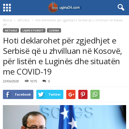
Ballina
AKTUALE
Hoti deklarohet për zgjedhjet e Serbisë që u zhvilluan në Kosovë,
për...
AKTUALE
LAJME E FUNDIT
LUGINA
Hoti deklarohet për zgjedhjet e
Serbisë që u zhvilluan në Kosovë,
për listën e Luginës dhe situatën
me COVID-19
23/06/2020
1075
0
Facebook
Twitter