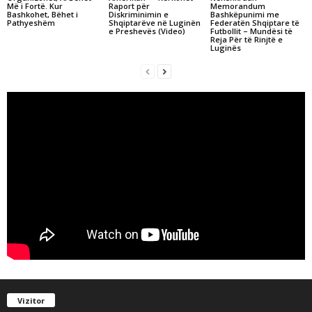
Më i Fortë. Kur
Raport për
Memorandum
Bashkohet, Bëhet i
Diskriminimin e
Bashkëpunimi me
Pathyeshëm
Shqiptarëve në Luginën
Federatën Shqiptare të
e Preshevës (Video)
Futbollit – Mundësi të
Reja Për të Rinjtë e
Luginës
Vizitor