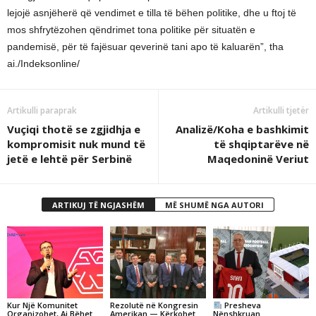
lejojë asnjëherë që vendimet e tilla të bëhen politike, dhe u ftoj të
mos shfrytëzohen qëndrimet tona politike për situatën e
pandemisë, për të fajësuar qeverinë tani apo të kaluarën”, tha
ai./Indeksonline/
Artikulli paraprak
Artikulli tjetër
Vuçiqi thotë se zgjidhja e
Analizë/Koha e bashkimit
kompromisit nuk mund të
të shqiptarëve në
jetë e lehtë për Serbinë
Maqedoninë Veriut
ARTIKUJ TË NGJASHËM
MË SHUMË NGA AUTORI
Kur Një Komunitet
Rezolutë në Kongresin
Presheva
Organizohet, Ai Bëhet
Amerikan — Kërkohet
Nënshkruan