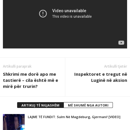
Artikulli paraprak
Artikulli tjetër
Shkrimi me dorë apo me
Inspektoret e tregut në
tastierë – cila është më e
Luginë në aksion
mirë për trurin?
ARTIKUJ TË NGJASHËM
MË SHUMË NGA AUTORI
LAJME TË FUNDIT: Sulm Në Magdeburg, Gjermani! [VIDEO]