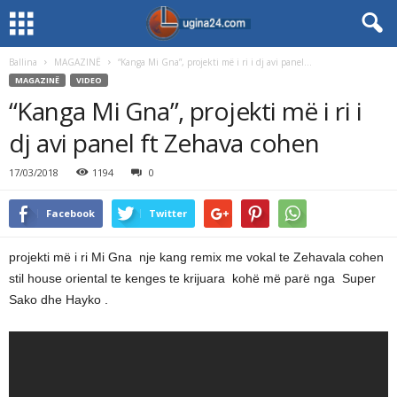
Ballina
MAGAZINË
“Kanga Mi Gna”, projekti më i ri i dj avi panel...
MAGAZINË
VIDEO
“Kanga Mi Gna”, projekti më i ri i
dj avi panel ft Zehava cohen
17/03/2018
1194
0
Facebook
Twitter
projekti më i ri Mi Gna nje kang remix me vokal te Zehavala cohen
stil house oriental te kenges te krijuara kohë më parë nga Super
Sako dhe Hayko .