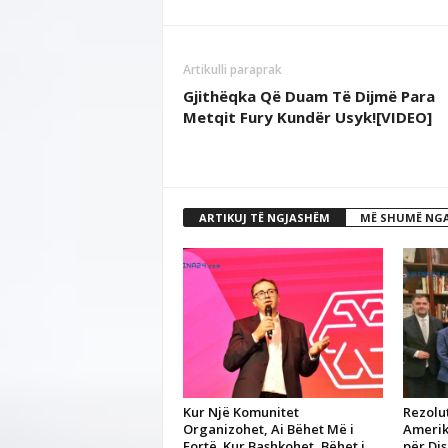
Artikulli paraprak
Gjithëqka Që Duam Të Dijmë Para
Metqit Fury Kundër Usyk![VIDEO]
ARTIKUJ TË NGJASHËM
MË SHUMË NGA
Kur Një Komunitet
Rezolu
Organizohet, Ai Bëhet Më i
Amerik
Fortë. Kur Bashkohet, Bëhet i
për Di