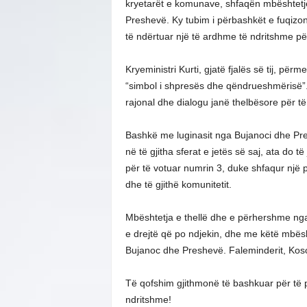
kryetarët e komunave, shfaqën mbështetj
Preshevë. Ky tubim i përbashkët e fuqizo
të ndërtuar një të ardhme të ndritshme për
Kryeministri Kurti, gjatë fjalës së tij, pë
“simbol i shpresës dhe qëndrueshmërisë”.
rajonal dhe dialogu janë thelbësore për të 
Bashkë me luginasit nga Bujanoci dhe Pres
në të gjitha sferat e jetës së saj, ata do
për të votuar numrin 3, duke shfaqur një 
dhe të gjithë komunitetit.
Mbështetja e thellë dhe e përhershme nga
e drejtë që po ndjekin, dhe me këtë mbësht
Bujanoc dhe Preshevë. Faleminderit, Koso
Të qofshim gjithmonë të bashkuar për të p
ndritshme!