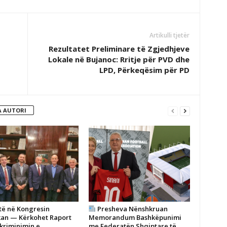
Artikulli tjetër
Rezultatet Preliminare të Zgjedhjeve
Lokale në Bujanoc: Rritje për PVD dhe
LPD, Përkeqësim për PD
 AUTORI
të në Kongresin
Presheva Nënshkruan
an — Kërkohet Raport
Memorandum Bashkëpunimi
skriminimin e
me Federatën Shqiptare të