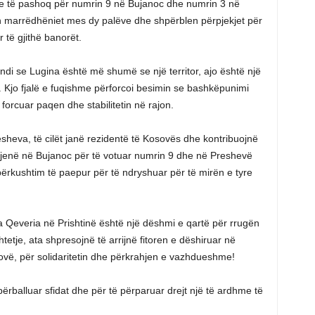
e të pashoq për numrin 9 në Bujanoc dhe numrin 3 në
n marrëdhëniet mes dy palëve dhe shpërblen përpjekjet për
 të gjithë banorët.
rmendi se Lugina është më shumë se një territor, ajo është një
 Kjo fjalë e fuqishme përforcoi besimin se bashkëpunimi
forcuar paqen dhe stabilitetin në rajon.
heva, të cilët janë rezidentë të Kosovës dhe kontribuojnë
 të jenë në Bujanoc për të votuar numrin 9 dhe në Preshevë
përkushtim të paepur për të ndryshuar për të mirën e tyre
 Qeveria në Prishtinë është një dëshmi e qartë për rrugën
etje, ata shpresojnë të arrijnë fitoren e dëshiruar në
vë, për solidaritetin dhe përkrahjen e vazhdueshme!
ërballuar sfidat dhe për të përparuar drejt një të ardhme të