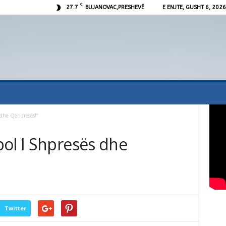
C
27.7
BUJANOVAC,PRESHEVË
E ENJTE, GUSHT 6, 2026
 dhe Qendresës!”
bol I Shpresës dhe
Twitter