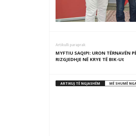
Artikulli paraprak
MYFTIU SAQIPI: URON TËRNAVËN P
RIZGJEDHJE NË KRYE TË BIK-Ut
ARTIKUJ TË NGJASHËM
MË SHUMË NGA