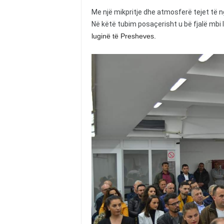
Me një mikpritje dhe atmosferë tejet të
Në këtë tubim posaçerisht u bë fjalë mbi l
luginë të Presheves.