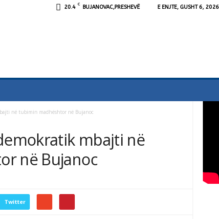
C
20.4
BUJANOVAC,PRESHEVË
E ENJTE, GUSHT 6, 2026
mbajti në tubimin madhështor në Bujanoc
 demokratik mbajti në
or në Bujanoc
Twitter