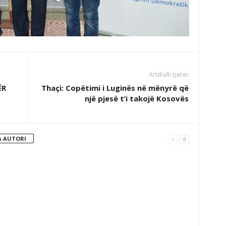
Artikulli tjetër
ËR
Thaçi: Copëtimi i Luginës në mënyrë që
një pjesë t’i takojë Kosovës
 AUTORI