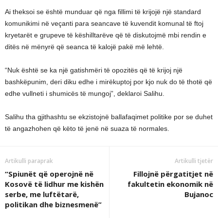
Ai theksoi se është munduar që nga fillimi të krijojë një standard
komunikimi në veçanti para seancave të kuvendit komunal të ftoj
kryetarët e grupeve të këshilltarëve që të diskutojmë mbi rendin e
ditës në mënyrë që seanca të kalojë pakë më lehtë.
“Nuk është se ka një gatishmëri të opozitës që të krijoj një
bashkëpunim, deri diku edhe i mirëkuptoj por kjo nuk do të thotë që
edhe vullneti i shumicës të mungoj”, deklaroi Salihu.
Salihu tha gjithashtu se ekzistojnë ballafaqimet politike por se duhet
të angazhohen që këto të jenë në suaza të normales.
Artikulli paraprak
Artikulli tjetër
“Spiunët që operojnë në
Fillojnë përgatitjet në
Kosovë të lidhur me kishën
fakultetin ekonomik në
serbe, me luftëtarë,
Bujanoc
politikan dhe biznesmenë”