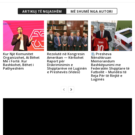
ARTIKUJ TË NGJASHËM
MË SHUMË NGA AUTORI
Kur Një Komunitet
Rezolutë në Kongresin
Presheva
Organizohet, Ai Bëhet
Amerikan — Kërkohet
Nënshkruan
Më i Fortë. Kur
Raport për
Memorandum
Bashkohet, Bëhet i
Diskriminimin e
Bashkëpunimi me
Pathyeshëm
Shqiptarëve në Luginën
Federatën Shqiptare të
e Preshevës (Video)
Futbollit – Mundësi të
Reja Për të Rinjtë e
Luginës