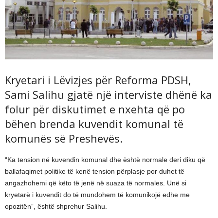
Kryetari i Lëvizjes për Reforma PDSH,
Sami Salihu gjatë një interviste dhënë ka
folur për diskutimet e nxehta që po
bëhen brenda kuvendit komunal të
komunës së Preshevës.
“Ka tension në kuvendin komunal dhe është normale deri diku që
ballafaqimet politike të kenë tension përplasje por duhet të
angazhohemi që këto të jenë në suaza të normales. Unë si
kryetarë i kuvendit do të mundohem të komunikojë edhe me
opozitën”, është shprehur Salihu.