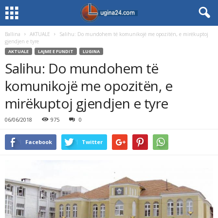
Ballina
AKTUALE
Salihu: Do mundohem të komunikojë me opozitën, e mirëkuptoj
gjendjen e tyre
AKTUALE
LAJME E FUNDIT
LUGINA
Salihu: Do mundohem të
komunikojë me opozitën, e
mirëkuptoj gjendjen e tyre
06/06/2018
975
0
Facebook
Twitter