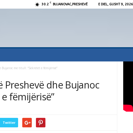
C
30.2
BUJANOVAC,PRESHEVË
E DIEL, GUSHT 9, 2026
Bujanoc me titull: “Sekretet e fëmijërisë”
në Preshevë dhe Bujanoc
 e fëmijërisë”
Twitter