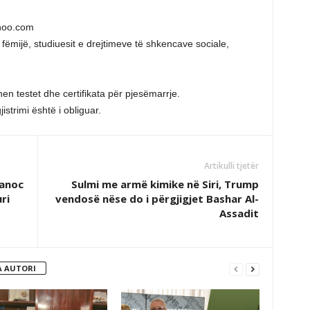
ahoo.com
fëmijë, studiuesit e drejtimeve të shkencave sociale,
en testet dhe certifikata për pjesëmarrje.
istrimi është i obliguar.
Artikulli tjetër
janoc
Sulmi me armë kimike në Siri, Trump
ri
vendosë nëse do i përgjigjet Bashar Al-
Assadit
 AUTORI