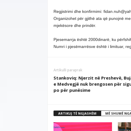
Regjistrimi dhe konfirmimi: fidan.nuh@y
Organizohet për gjithë ata që punojnë me 
mjekësore dhe prindër.
Pjesemarrja është 2000dinarë, ku përfshih
Numri i pjesëmarrësve është i limituar, regj
Artikulli paraprak
Stankoviq: Njerzit në Preshevë, Bu
e Medvegjë nuk brengosen për sigu
po për punësime
ARTIKUJ TË NGJASHËM
MË SHUMË NGA