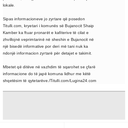
lokale.
Sipas informacioneve jo zyrtare që posedon
Titulli.com, kryetari i komunës së Bujanocit Shaip
Kamber ka ftuar pronarët e kafiterive të cilat e
zhvillojnë veprimtarinë në sheshin e Bujanocit në
një bisedë informative por deri më tani nuk ka
ndonjë informacion zyrtarë për detajet e takimit.
Mbetet që ditëve në vazhdim të sqarohet se çfarë
informacione do të japë komuna lidhur me këtë
shqetësim të qytetarëve./Titulli.com/Lugina24.com