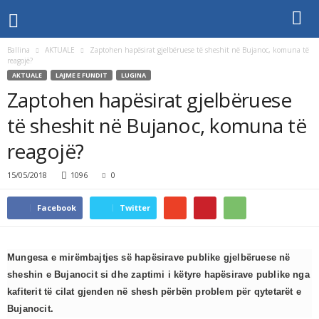
Ballina
AKTUALE
Zaptohen hapësirat gjelbëruese të sheshit në Bujanoc, komuna të
reagojë?
AKTUALE
LAJME E FUNDIT
LUGINA
Zaptohen hapësirat gjelbëruese
të sheshit në Bujanoc, komuna të
reagojë?
15/05/2018
1096
0
Facebook
Twitter
Mungesa e mirëmbajtjes së hapësirave publike gjelbëruese në
sheshin e Bujanocit si dhe zaptimi i këtyre hapësirave publike nga
kafiterit të cilat gjenden në shesh përbën problem për qytetarët e
Bujanocit.