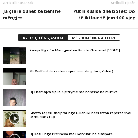
Artikulli paraprak
Artikulli tjetër
Ja çfarë duhet të bëni në
Putin Rusisë dhe botës: Do
mëngjes
të iki kur të jem 100 vjeç
ARTIKUJ TË NGJASHËM
MË SHUMË NGA AUTORI
Pamje Nga 4 e Mengjesit ne Rio de Zhaneiro! [VIDEO]
Mr Wolf eshte i vetmi reper real shqiptar ( Video )
Dj Chamajka sjellë një frymë më ndryshe në muzikë
Ghetto reperi shqiptar nga Gjilani kundershton reperat rival
të muzikes rap.
Dj Dasul nga Presheva më i kërkuari në diasporë