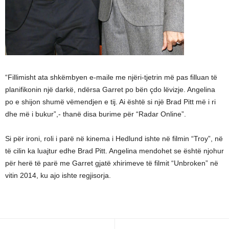
“Fillimisht ata shkëmbyen e-maile me njëri-tjetrin më pas filluan të
planifikonin një darkë, ndërsa Garret po bën çdo lëvizje. Angelina
po e shijon shumë vëmendjen e tij. Ai është si një Brad Pitt më i ri
dhe më i bukur”,- thanë disa burime për “Radar Online”.
Si për ironi, roli i parë në kinema i Hedlund ishte në filmin “Troy”, në
të cilin ka luajtur edhe Brad Pitt. Angelina mendohet se është njohur
për herë të parë me Garret gjatë xhirimeve të filmit “Unbroken” në
vitin 2014, ku ajo ishte regjisorja.