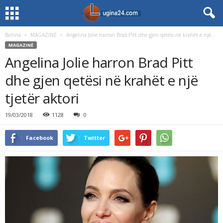
Ballina
MAGAZINË
Angelina Jolie harron Brad Pitt dhe gjen qetësi në krahët e një...
MAGAZINË
Angelina Jolie harron Brad Pitt
dhe gjen qetësi në krahët e një
tjetër aktori
19/03/2018
1128
0
Facebook
Twitter