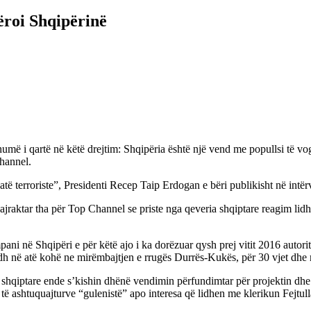
ëroi Shqipërinë
shumë i qartë në këtë drejtim: Shqipëria është një vend me popullsi të v
hannel.
atë terroriste”, Presidenti Recep Taip Erdogan e bëri publikisht në intër
jraktar tha për Top Channel se priste nga qeveria shqiptare reagim lidh
ani në Shqipëri e për këtë ajo i ka dorëzuar qysh prej vitit 2016 autori
odh në atë kohë ne mirëmbajtjen e rrugës Durrës-Kukës, për 30 vjet dhe
t shqiptare ende s’kishin dhënë vendimin përfundimtar për projektin dhe 
 të ashtuquajturve “gulenistë” apo interesa që lidhen me klerikun Fejtul