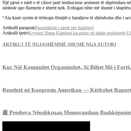
Një pjesë e mirë e të cilave janë institucione arsimore të shpërndara 
simbole apo flamurin e shtetit turk. Erdogan ishte më shumë i shqetësu
“Ata kanë synim të tërheqin fëmijët e familjeve të shëndosha dhe i arsi
Artikulli paraprak
Parashikimi i motit për fundjavë
Artikulli tjetër
Kryetari Shaip Kamberi ka pritur në takim profesorët 
ARTIKUJ TË NGJASHËM
MË SHUMË NGA AUTORI
Kur Një Komunitet Organizohet, Ai Bëhet Më i Fortë
Rezolutë në Kongresin Amerikan — Kërkohet Raport p
📰 Presheva Nënshkruan Memorandum Bashkëpunimi me