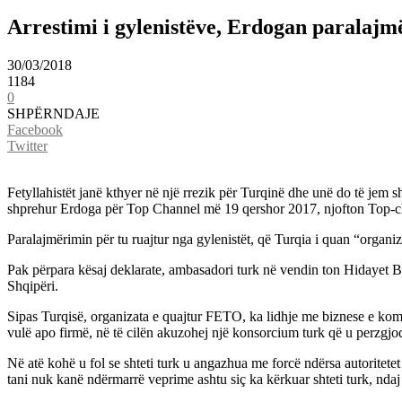
Arrestimi i gylenistëve, Erdogan paralajm
30/03/2018
1184
0
SHPËRNDAJE
Facebook
Twitter
Fetyllahistët janë kthyer në një rrezik për Turqinë dhe unë do të jem 
shprehur Erdoga për Top Channel më 19 qershor 2017, njofton Top-c
Paralajmërimin për tu ruajtur nga gylenistët, që Turqia i quan “organiz
Pak përpara kësaj deklarate, ambasadori turk në vendin ton Hidayet Ba
Shqipëri.
Sipas Turqisë, organizata e quajtur FETO, ka lidhje me biznese e komp
vulë apo firmë, në të cilën akuzohej një konsorcium turk që u perzgj
Në atë kohë u fol se shteti turk u angazhua me forcë ndërsa autoritete
tani nuk kanë ndërmarrë veprime ashtu siç ka kërkuar shteti turk, ndaj