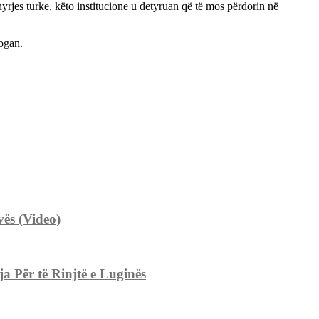
yrjes turke, këto institucione u detyruan që të mos përdorin në
dogan.
ës (Video)
 Për të Rinjtë e Luginës