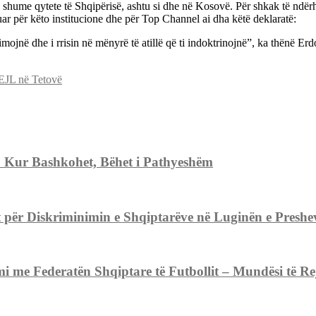
në shume qytete të Shqipërisë, ashtu si dhe në Kosovë. Për shkak të ndërh
ar për këto institucione dhe për Top Channel ai dha këtë deklaratë:
mojnë dhe i rrisin në mënyrë të atillë që ti indoktrinojnë”, ka thënë Er
UEJL në Tetovë
. Kur Bashkohet, Bëhet i Pathyeshëm
ër Diskriminimin e Shqiptarëve në Luginën e Preshev
 Federatën Shqiptare të Futbollit – Mundësi të Reja