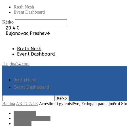
Rreth Nesh
Event Dashboard
Kërko
20.4
C
Bujanovac,Preshevë
Rreth Nesh
Event Dashboard
Lugina24.com
Rreth Nesh
Event Dashboard
Ballina
AKTUALE
Arrestimi i gylenistëve, Erdogan paralajmëroi Sh
AKTUALE
LAJME E FUNDIT
LUGINA