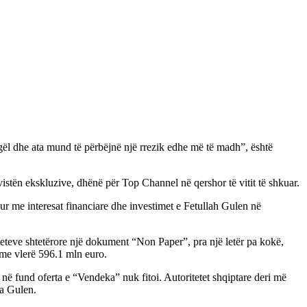
ogël dhe ata mund të përbëjnë një rrezik edhe më të madh”, është
vistën ekskluzive, dhënë për Top Channel në qershor të vitit të shkuar.
ur me interesat financiare dhe investimet e Fetullah Gulen në
teteve shtetërore një dokument “Non Paper”, pra një letër pa kokë,
 me vlerë 596.1 mln euro.
në fund oferta e “Vendeka” nuk fitoi. Autoritetet shqiptare deri më
la Gulen.